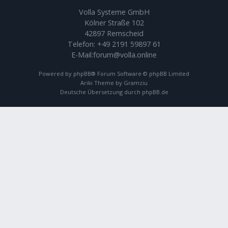
Volla Systeme GmbH
Kölner Straße 102
42897 Remscheid
Telefon:
+49 2191 59897 61
E-Mail:
forum@volla.online
Powered by
phpBB
® Forum Software © phpBB Limited
Ariki Theme by
Gramziu
Deutsche Übersetzung durch
phpBB.de