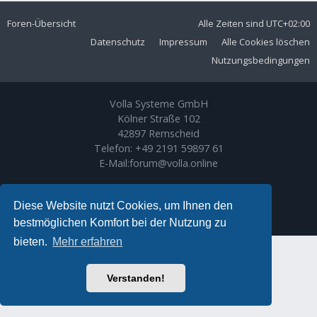
Foren-Übersicht
Alle Zeiten sind
UTC+02:00
Datenschutz
Impressum
Alle Cookies löschen
Nutzungsbedingungen
Volla Systeme GmbH
Kölner Straße 102
42897 Remscheid
Telefon:
+49 2191 59897 61
E-Mail:
forum@volla.online
Powered by
phpBB
® Forum Software © phpBB Limited
Ariki Theme by
Gramziu
Diese Website nutzt Cookies, um Ihnen den
Deutsche Übersetzung durch
phpBB.de
bestmöglichen Komfort bei der Nutzung zu
bieten.
Mehr erfahren
Verstanden!