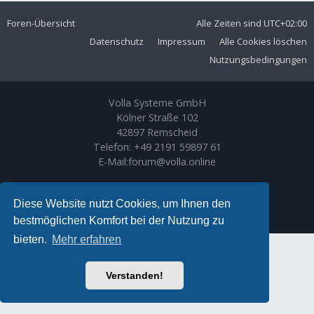
Foren-Übersicht
Alle Zeiten sind
UTC+02:00
Datenschutz
Impressum
Alle Cookies löschen
Nutzungsbedingungen
Volla Systeme GmbH
Kölner Straße 102
42897 Remscheid
Telefon:
+49 2191 59897 61
E-Mail:
forum@volla.online
Powered by
phpBB
® Forum Software © phpBB Limited
Ariki Theme by
Gramziu
Diese Website nutzt Cookies, um Ihnen den
Deutsche Übersetzung durch
phpBB.de
bestmöglichen Komfort bei der Nutzung zu
bieten.
Mehr erfahren
Verstanden!