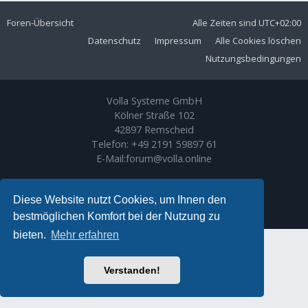
Foren-Übersicht
Alle Zeiten sind
UTC+02:00
Datenschutz
Impressum
Alle Cookies löschen
Nutzungsbedingungen
Volla Systeme GmbH
Kölner Straße 102
42897 Remscheid
Telefon:
+49 2191 59897 61
E-Mail:
forum@volla.online
Powered by
phpBB
® Forum Software © phpBB Limited
Ariki Theme by
Gramziu
Diese Website nutzt Cookies, um Ihnen den
Deutsche Übersetzung durch
phpBB.de
bestmöglichen Komfort bei der Nutzung zu
bieten.
Mehr erfahren
Verstanden!