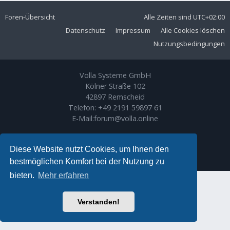
Foren-Übersicht
Alle Zeiten sind
UTC+02:00
Datenschutz
Impressum
Alle Cookies löschen
Nutzungsbedingungen
Volla Systeme GmbH
Kölner Straße 102
42897 Remscheid
Telefon:
+49 2191 59897 61
E-Mail:
forum@volla.online
Powered by
phpBB
® Forum Software © phpBB Limited
Ariki Theme by
Gramziu
Diese Website nutzt Cookies, um Ihnen den
Deutsche Übersetzung durch
phpBB.de
bestmöglichen Komfort bei der Nutzung zu
bieten.
Mehr erfahren
Verstanden!