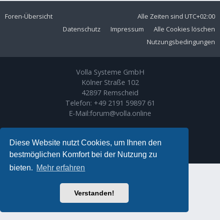
Foren-Übersicht
Alle Zeiten sind
UTC+02:00
Datenschutz
Impressum
Alle Cookies löschen
Nutzungsbedingungen
Volla Systeme GmbH
Kölner Straße 102
42897 Remscheid
Telefon:
+49 2191 59897 61
E-Mail:
forum@volla.online
Powered by
phpBB
® Forum Software © phpBB Limited
Ariki Theme by
Gramziu
Diese Website nutzt Cookies, um Ihnen den
Deutsche Übersetzung durch
phpBB.de
bestmöglichen Komfort bei der Nutzung zu
bieten.
Mehr erfahren
Verstanden!