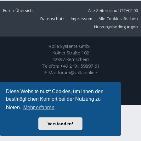
Foren-Übersicht
Alle Zeiten sind
UTC+02:00
Datenschutz
Impressum
Alle Cookies löschen
Nutzungsbedingungen
Volla Systeme GmbH
Kölner Straße 102
42897 Remscheid
Telefon:
+49 2191 59897 61
E-Mail:
forum@volla.online
Powered by
phpBB
® Forum Software © phpBB Limited
Ariki Theme by
Gramziu
Diese Website nutzt Cookies, um Ihnen den
Deutsche Übersetzung durch
phpBB.de
bestmöglichen Komfort bei der Nutzung zu
bieten.
Mehr erfahren
Verstanden!