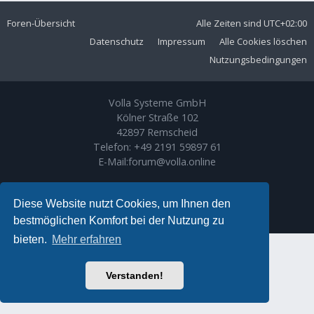
Foren-Übersicht
Alle Zeiten sind
UTC+02:00
Datenschutz
Impressum
Alle Cookies löschen
Nutzungsbedingungen
Volla Systeme GmbH
Kölner Straße 102
42897 Remscheid
Telefon:
+49 2191 59897 61
E-Mail:
forum@volla.online
Powered by
phpBB
® Forum Software © phpBB Limited
Ariki Theme by
Gramziu
Diese Website nutzt Cookies, um Ihnen den
Deutsche Übersetzung durch
phpBB.de
bestmöglichen Komfort bei der Nutzung zu
bieten.
Mehr erfahren
Verstanden!