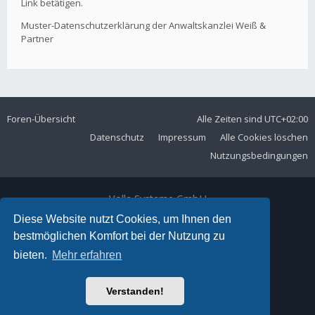
Link betätigen.
Muster-Datenschutzerklärung der Anwaltskanzlei Weiß &
Partner
Foren-Übersicht
Alle Zeiten sind
UTC+02:00
Datenschutz
Impressum
Alle Cookies löschen
Nutzungsbedingungen
Volla Systeme GmbH
Kölner Straße 102
Diese Website nutzt Cookies, um Ihnen den
42897 Remscheid
bestmöglichen Komfort bei der Nutzung zu
Telefon:
+49 2191 59897 61
bieten.
Mehr erfahren
E-Mail:
forum@volla.online
Powered by
phpBB
® Forum Software © phpBB Limited
Verstanden!
Ariki Theme by
Gramziu
Deutsche Übersetzung durch
phpBB.de