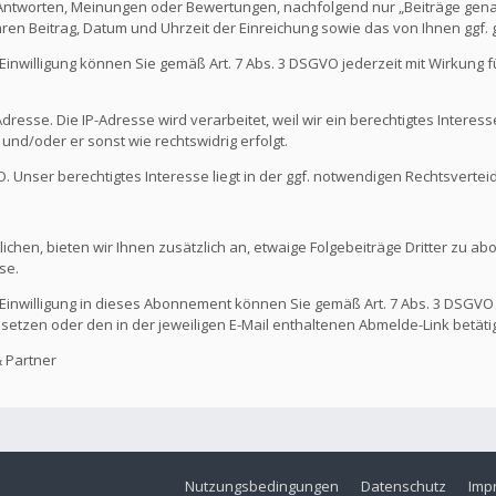
 Antworten, Meinungen oder Bewertungen, nachfolgend nur „Beiträge genan
hren Beitrag, Datum und Uhrzeit der Einreichung sowie das von Ihnen ggf
Die Einwilligung können Sie gemäß Art. 7 Abs. 3 DSGVO jederzeit mit Wirkung
dresse. Die IP-Adresse wird verarbeitet, weil wir ein berechtigtes Interes
t und/oder er sonst wie rechtswidrig erfolgt.
GVO. Unser berechtigtes Interesse liegt in der ggf. notwendigen Rechtsvertei
ichen, bieten wir Ihnen zusätzlich an, etwaige Folgebeiträge Dritter zu ab
se.
Die Einwilligung in dieses Abonnement können Sie gemäß Art. 7 Abs. 3 DSGVO
 setzen oder den in der jeweiligen E-Mail enthaltenen Abmelde-Link betäti
 Partner
Nutzungsbedingungen
Datenschutz
Imp