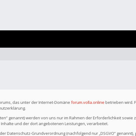
Forums, das unter der Internet-Domäne
forum.volla.online
betrieben wird. 
hutzerklärung.
n“ genannt) werden von uns nur im Rahmen der Erforderlichkeit sowie z
r Inhalte und der dort angebotenen Leistungen, verarbeitet.
o der Datenschutz-Grundverordnung (nachfolgend nur „DSGVO“ genannt), gil