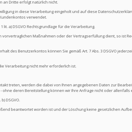
an Dritte erfolgt natürlich nicht.
illigung in diese Verarbeitung eingeholt und auf diese Datenschutzerkl
s Kundenkontos verwendet.
s. 1 lit. a) DSGVO Rechtsgrundlage für die Verarbeitung.
 vorvertraglichen Maßnahmen oder der Vertragserfüllung dient, so ist Rec
nterhalt des Benutzerkontos können Sie gemäß Art. 7 Abs. 3 DSGVO jederze
 Verarbeitung nicht mehr erforderlich ist.
ontakt treten, werden die dabei von Ihnen angegebenen Daten zur Bearbeit
- ohne deren Bereitstellung können wir Ihre Anfrage nicht oder allenfall
t. b) DSGVO.
ießend beantwortet worden ist und der Löschung keine gesetzlichen Aufb