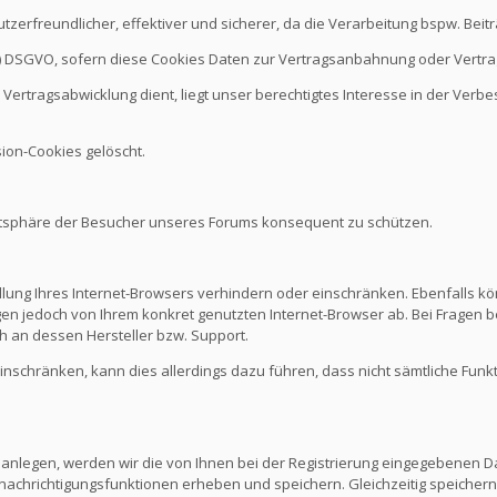
nutzerfreundlicher, effektiver und sicherer, da die Verarbeitung bspw. B
it b.) DSGVO, sofern diese Cookies Daten zur Vertragsanbahnung oder Vert
Vertragsabwicklung dient, liegt unser berechtigtes Interesse in der Verbes
ion-Cookies gelöscht.
vatsphäre der Besucher unseres Forums konsequent zu schützen.
ellung Ihres Internet-Browsers verhindern oder einschränken. Ebenfalls kö
n jedoch von Ihrem konkret genutzten Internet-Browser ab. Bei Fragen be
 an dessen Hersteller bzw. Support.
 einschränken, kann dies allerdings dazu führen, dass nicht sämtliche Funk
 anlegen, werden wir die von Ihnen bei der Registrierung eingegebenen D
nachrichtigungsfunktionen erheben und speichern. Gleichzeitig speichern