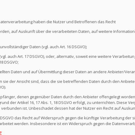
Datenverarbeitung haben die Nutzer und Betroffenen das Recht
erden, auf Auskunft über die verarbeiteten Daten, auf weitere Informati
unvollständiger Daten (vgl. auch Art. 16 DSGVO);
l. auch Art. 17 DSGVO), oder, alternativ, soweit eine weitere Verarbeitung
 18 DSGVO;
ellten Daten und auf Übermittlung dieser Daten an andere Anbieter/Verant
sie der Ansicht sind, dass die sie betreffenden Daten durch den Anbiete
VO).
e Empfänger, denen gegenüber Daten durch den Anbieter offengelegt worde
nd der Artikel 16, 17 Abs. 1, 18 DSGVO erfolgt, zu unterrichten. Diese Verp
verbunden ist. Unbeschadet dessen hat der Nutzer ein Recht auf Auskun
1 DSGVO das Recht auf Widerspruch gegen die künftige Verarbeitung der s
erarbeitet werden. Insbesondere ist ein Widerspruch gegen die Datenvera
g