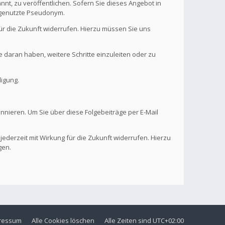
nt, zu veröffentlichen. Sofern Sie dieses Angebot in
. genutzte Pseudonym.
 für die Zukunft widerrufen. Hierzu müssen Sie uns
se daran haben, weitere Schritte einzuleiten oder zu
digung.
onnieren. Um Sie über diese Folgebeiträge per E-Mail
 jederzeit mit Wirkung für die Zukunft widerrufen. Hierzu
gen.
ressum
Alle Cookies löschen
Alle Zeiten sind
UTC+02:00