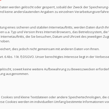
n Daten werden gelöscht oder gesperrt, sobald der Zweck der Speicherung e
nd keine anderslautenden Angaben zu einzelnen Verarbeitungsverfahr
ng eines sicheren und stabilen Internetauftritts, werden Daten durch I
den u.a. Typ und Version Ihres Internet-Browsers, das Betriebssystem, die 
Internetauftritts, die Sie besuchen, Datum und Uhrzeit des jeweiligen Zug
rhoben.
chert, dies jedoch nicht gemeinsam mit anderen Daten von Ihnen.
 6 Abs. 1 lit. f) DSGVO. Unser berechtigtes Interesse liegt in der Verbesse
löscht, soweit keine weitere Aufbewahrung zu Beweiszwecken erforderlich
schung ausgenommen.
. Cookies sind kleine Textdateien oder andere Speichertechnologien, die
ese Cookies werden im individuellen Umfang bestimmte Informationen von