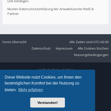
Link betätigen.
Muster-Datenschutzerklärung der Anwaltskanzlei Weiß &
Partner
Foren-Übersicht
Alle Zeiten sind
UTC+02:00
Datenschutz
Impressum
Alle Cookies löschen
Nutzungsbedingungen
Volla Systeme GmbH
Kölner Straße 102
Diese Website nutzt Cookies, um Ihnen den
42897 Remscheid
bestmöglichen Komfort bei der Nutzung zu
Telefon:
+49 2191 59897 61
bieten.
Mehr erfahren
E-Mail:
forum@volla.online
Powered by
phpBB
® Forum Software © phpBB Limited
Verstanden!
Ariki Theme by
Gramziu
Deutsche Übersetzung durch
phpBB.de