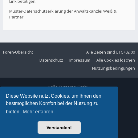
Link betätigen.
Muster-Datenschutzerklärung der Anwaltskanzlei Weiß &
Partner
Foren-Übersicht
Alle Zeiten sind
UTC+02:00
Datenschutz
Impressum
Alle Cookies löschen
Nutzungsbedingungen
Volla Systeme GmbH
Kölner Straße 102
Diese Website nutzt Cookies, um Ihnen den
42897 Remscheid
bestmöglichen Komfort bei der Nutzung zu
Telefon:
+49 2191 59897 61
bieten.
Mehr erfahren
E-Mail:
forum@volla.online
Powered by
phpBB
® Forum Software © phpBB Limited
Verstanden!
Ariki Theme by
Gramziu
Deutsche Übersetzung durch
phpBB.de