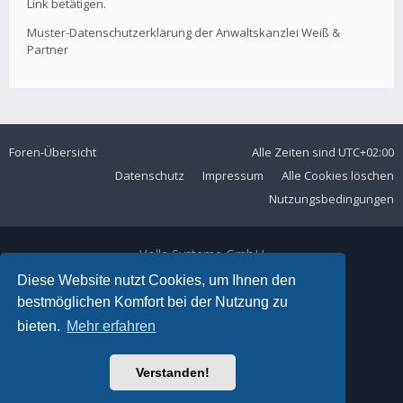
Link betätigen.
Muster-Datenschutzerklärung der Anwaltskanzlei Weiß &
Partner
Foren-Übersicht
Alle Zeiten sind
UTC+02:00
Datenschutz
Impressum
Alle Cookies löschen
Nutzungsbedingungen
Volla Systeme GmbH
Kölner Straße 102
Diese Website nutzt Cookies, um Ihnen den
42897 Remscheid
bestmöglichen Komfort bei der Nutzung zu
Telefon:
+49 2191 59897 61
bieten.
Mehr erfahren
E-Mail:
forum@volla.online
Powered by
phpBB
® Forum Software © phpBB Limited
Verstanden!
Ariki Theme by
Gramziu
Deutsche Übersetzung durch
phpBB.de