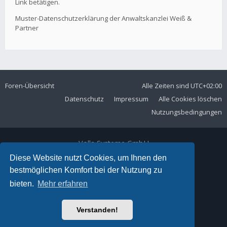
Link betätigen.
Muster-Datenschutzerklärung der Anwaltskanzlei Weiß &
Partner
Foren-Übersicht
Alle Zeiten sind
UTC+02:00
Datenschutz
Impressum
Alle Cookies löschen
Nutzungsbedingungen
Volla Systeme GmbH
Kölner Straße 102
Diese Website nutzt Cookies, um Ihnen den
42897 Remscheid
bestmöglichen Komfort bei der Nutzung zu
Telefon:
+49 2191 59897 61
bieten.
Mehr erfahren
E-Mail:
forum@volla.online
Powered by
phpBB
® Forum Software © phpBB Limited
Verstanden!
Ariki Theme by
Gramziu
Deutsche Übersetzung durch
phpBB.de