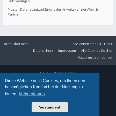
Link betätigen.
Muster-Datenschutzerklärung der Anwaltskanzlei Weiß &
Partner
Foren-Übersicht
Alle Zeiten sind
UTC+02:00
Datenschutz
Impressum
Alle Cookies löschen
Nutzungsbedingungen
Volla Systeme GmbH
Kölner Straße 102
Diese Website nutzt Cookies, um Ihnen den
42897 Remscheid
bestmöglichen Komfort bei der Nutzung zu
Telefon:
+49 2191 59897 61
bieten.
Mehr erfahren
E-Mail:
forum@volla.online
Powered by
phpBB
® Forum Software © phpBB Limited
Verstanden!
Ariki Theme by
Gramziu
Deutsche Übersetzung durch
phpBB.de