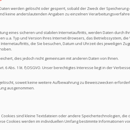
n Daten werden gelöscht oder gesperrt, sobald der Zweck der Speicherung e
nd keine anderslautenden Angaben zu einzelnen Verarbeitungsverfahr
ng eines sicheren und stabilen Internetauftritts, werden Daten durch I
den u.a. Typ und Version Ihres Internet-Browsers, das Betriebssystem, die 
Internetauftritts, die Sie besuchen, Datum und Uhrzeit des jeweiligen Zug
rhoben.
chert, dies jedoch nicht gemeinsam mit anderen Daten von Ihnen.
 6 Abs. 1 lit. f) DSGVO. Unser berechtigtes Interesse liegt in der Verbesse
löscht, soweit keine weitere Aufbewahrung zu Beweiszwecken erforderlich
schung ausgenommen.
. Cookies sind kleine Textdateien oder andere Speichertechnologien, die
ese Cookies werden im individuellen Umfang bestimmte Informationen von