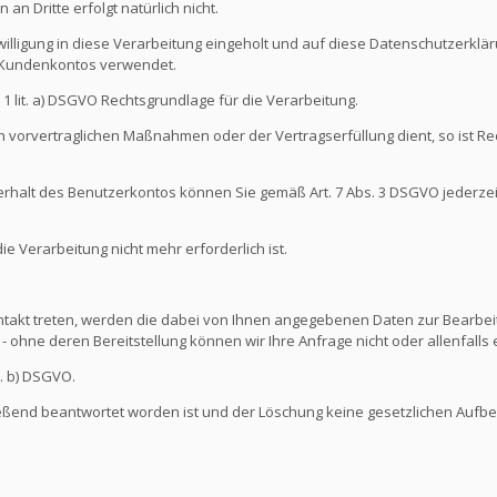
an Dritte erfolgt natürlich nicht.
illigung in diese Verarbeitung eingeholt und auf diese Datenschutzerkl
s Kundenkontos verwendet.
s. 1 lit. a) DSGVO Rechtsgrundlage für die Verarbeitung.
 vorvertraglichen Maßnahmen oder der Vertragserfüllung dient, so ist Rec
nterhalt des Benutzerkontos können Sie gemäß Art. 7 Abs. 3 DSGVO jederze
 Verarbeitung nicht mehr erforderlich ist.
ontakt treten, werden die dabei von Ihnen angegebenen Daten zur Bearbeit
- ohne deren Bereitstellung können wir Ihre Anfrage nicht oder allenfall
t. b) DSGVO.
ießend beantwortet worden ist und der Löschung keine gesetzlichen Aufb