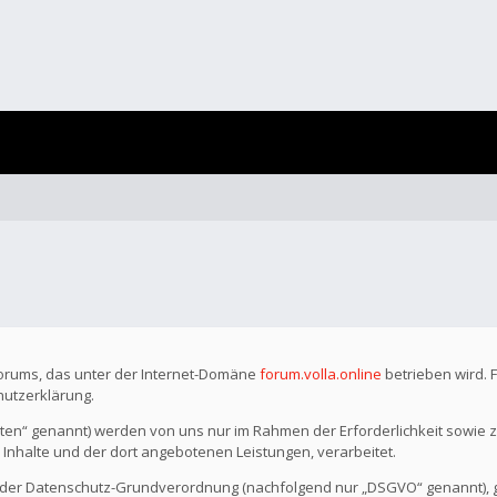
Forums, das unter der Internet-Domäne
forum.volla.online
betrieben wird. 
hutzerklärung.
n“ genannt) werden von uns nur im Rahmen der Erforderlichkeit sowie z
r Inhalte und der dort angebotenen Leistungen, verarbeitet.
o der Datenschutz-Grundverordnung (nachfolgend nur „DSGVO“ genannt), gil