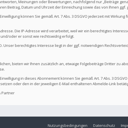
 Antworten, Meinungen oder Bewertungen, nachfolgend nur „Beiträge genan
hren Beitrag, Datum und Uhrzeit der Einreichung sowie das von Ihnen ggf
Die Einwilligung können Sie gemäß Art. 7 Abs. 3 DSGVO jederzeit mit Wirkung
dresse. Die IP-Adresse wird verarbeitet, weil wir ein berechtigtes Interes
t und/oder er sonst wie rechtswidrig erfolgt.
GVO. Unser berechtigtes Interesse liegt in der ggf. notwendigen Rechtsvertei
ichen, bieten wir Ihnen zusätzlich an, etwaige Folgebeiträge Dritter zu ab
se.
Die Einwilligung in dieses Abonnement können Sie gemäß Art. 7 Abs. 3 DSGVO
 setzen oder den in der jeweiligen E-Mail enthaltenen Abmelde-Link betäti
 Partner
Nutzungsbedingungen
Datenschutz
Imp