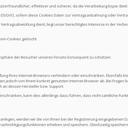
nutzerfreundlicher, effektiver und sicherer, da die Verarbeitung bspw. B
it b.) DSGVO, sofern diese Cookies Daten zur Vertragsanbahnung oder Vert
Vertragsabwicklung dient, liegt unser berechtigtes Interesse in der Verbes
ion-Cookies gelöscht.
vatsphäre der Besucher unseres Forums konsequent zu schützen.
ellung Ihres Internet-Browsers verhindern oder einschränken. Ebenfalls kö
n jedoch von Ihrem konkret genutzten Internet-Browser ab. Bei Fragen be
 an dessen Hersteller bzw. Support.
 einschränken, kann dies allerdings dazu führen, dass nicht sämtliche Funk
 anlegen, werden wir die von Ihnen bei der Registrierung eingegebenen D
nachrichtigungsfunktionen erheben und speichern. Gleichzeitig speichern