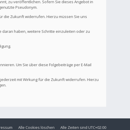
nt, zu veröffentlichen. Sofern Sie dieses Angebot in
. genutzte Pseudonym.
 für die Zukunft widerrufen. Hierzu müssen Sie uns
se daran haben, weitere Schritte einzuleiten oder zu
digung.
onnieren. Um Sie über diese Folgebeiträge per E-Mail
 jederzeit mit Wirkung für die Zukunft widerrufen. Hierzu
gen.
ressum
Alle Cookies löschen
Alle Zeiten sind
UTC+02:00