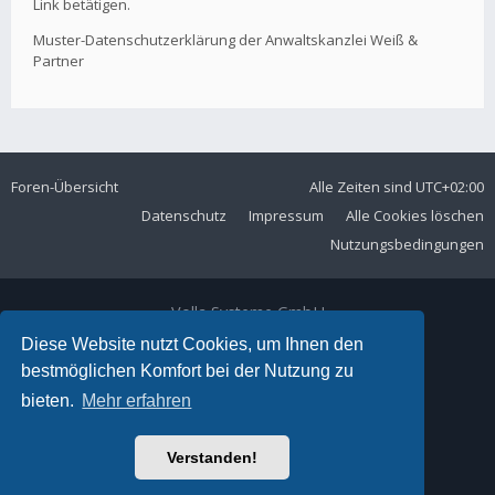
Link betätigen.
Muster-Datenschutzerklärung der Anwaltskanzlei Weiß &
Partner
Foren-Übersicht
Alle Zeiten sind
UTC+02:00
Datenschutz
Impressum
Alle Cookies löschen
Nutzungsbedingungen
Volla Systeme GmbH
Kölner Straße 102
Diese Website nutzt Cookies, um Ihnen den
42897 Remscheid
bestmöglichen Komfort bei der Nutzung zu
Telefon:
+49 2191 59897 61
bieten.
Mehr erfahren
E-Mail:
forum@volla.online
Powered by
phpBB
® Forum Software © phpBB Limited
Verstanden!
Ariki Theme by
Gramziu
Deutsche Übersetzung durch
phpBB.de