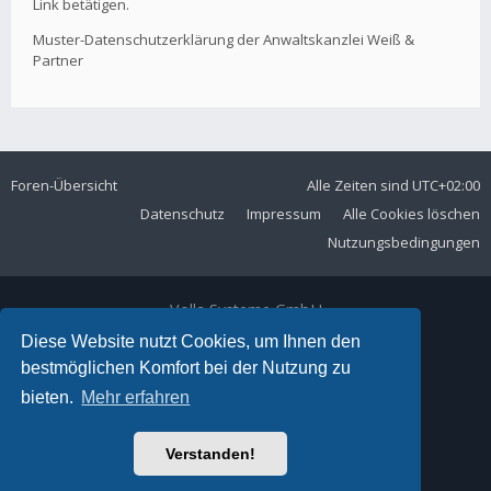
Link betätigen.
Muster-Datenschutzerklärung der Anwaltskanzlei Weiß &
Partner
Foren-Übersicht
Alle Zeiten sind
UTC+02:00
Datenschutz
Impressum
Alle Cookies löschen
Nutzungsbedingungen
Volla Systeme GmbH
Kölner Straße 102
Diese Website nutzt Cookies, um Ihnen den
42897 Remscheid
bestmöglichen Komfort bei der Nutzung zu
Telefon:
+49 2191 59897 61
bieten.
Mehr erfahren
E-Mail:
forum@volla.online
Powered by
phpBB
® Forum Software © phpBB Limited
Verstanden!
Ariki Theme by
Gramziu
Deutsche Übersetzung durch
phpBB.de