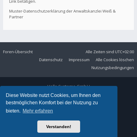
Link betätigen.
Muster-Datenschutzerklärung der Anwaltskanzlei Weiß &
Partner
Foren-Übersicht
Alle Zeiten sind
UTC+02:00
Datenschutz
Impressum
Alle Cookies löschen
Nutzungsbedingungen
Volla Systeme GmbH
Kölner Straße 102
Diese Website nutzt Cookies, um Ihnen den
42897 Remscheid
bestmöglichen Komfort bei der Nutzung zu
Telefon:
+49 2191 59897 61
bieten.
Mehr erfahren
E-Mail:
forum@volla.online
Powered by
phpBB
® Forum Software © phpBB Limited
Verstanden!
Ariki Theme by
Gramziu
Deutsche Übersetzung durch
phpBB.de