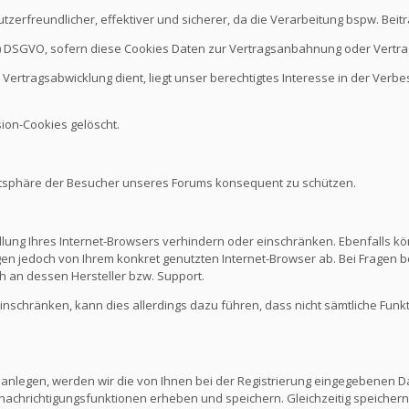
nutzerfreundlicher, effektiver und sicherer, da die Verarbeitung bspw. B
it b.) DSGVO, sofern diese Cookies Daten zur Vertragsanbahnung oder Vert
Vertragsabwicklung dient, liegt unser berechtigtes Interesse in der Verbes
ion-Cookies gelöscht.
vatsphäre der Besucher unseres Forums konsequent zu schützen.
ellung Ihres Internet-Browsers verhindern oder einschränken. Ebenfalls kö
n jedoch von Ihrem konkret genutzten Internet-Browser ab. Bei Fragen be
 an dessen Hersteller bzw. Support.
 einschränken, kann dies allerdings dazu führen, dass nicht sämtliche Funk
 anlegen, werden wir die von Ihnen bei der Registrierung eingegebenen D
nachrichtigungsfunktionen erheben und speichern. Gleichzeitig speichern