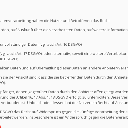
Datenverarbeitung haben die Nutzer und Betroffenen das Recht
erden, auf Auskunft über die verarbeiteten Daten, auf weitere Informati
unvollständiger Daten (vgl. auch Art. 16 DSGVO);
l. auch Art. 17 DSGVO), oder, alternativ, soweit eine weitere Verarbeitung
 18 DSGVO;
ellten Daten und auf Übermittlung dieser Daten an andere Anbieter/Verant
sie der Ansicht sind, dass die sie betreffenden Daten durch den Anbiete
VO).
e Empfänger, denen gegenüber Daten durch den Anbieter offengelegt worde
nd der Artikel 16, 17 Abs. 1, 18 DSGVO erfolgt, zu unterrichten. Diese Verp
verbunden ist. Unbeschadet dessen hat der Nutzer ein Recht auf Auskun
1 DSGVO das Recht auf Widerspruch gegen die künftige Verarbeitung der s
erarbeitet werden. Insbesondere ist ein Widerspruch gegen die Datenvera
g