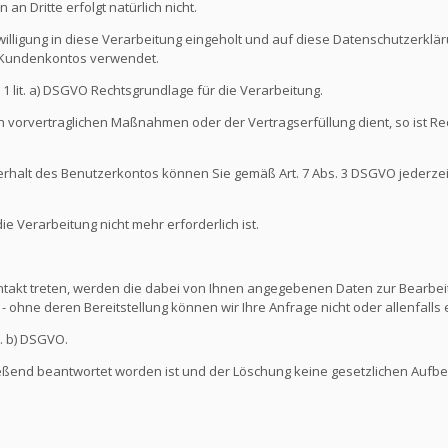
an Dritte erfolgt natürlich nicht.
illigung in diese Verarbeitung eingeholt und auf diese Datenschutzerkl
s Kundenkontos verwendet.
s. 1 lit. a) DSGVO Rechtsgrundlage für die Verarbeitung.
 vorvertraglichen Maßnahmen oder der Vertragserfüllung dient, so ist Rec
nterhalt des Benutzerkontos können Sie gemäß Art. 7 Abs. 3 DSGVO jederze
 Verarbeitung nicht mehr erforderlich ist.
ontakt treten, werden die dabei von Ihnen angegebenen Daten zur Bearbeit
- ohne deren Bereitstellung können wir Ihre Anfrage nicht oder allenfall
t. b) DSGVO.
ießend beantwortet worden ist und der Löschung keine gesetzlichen Aufb