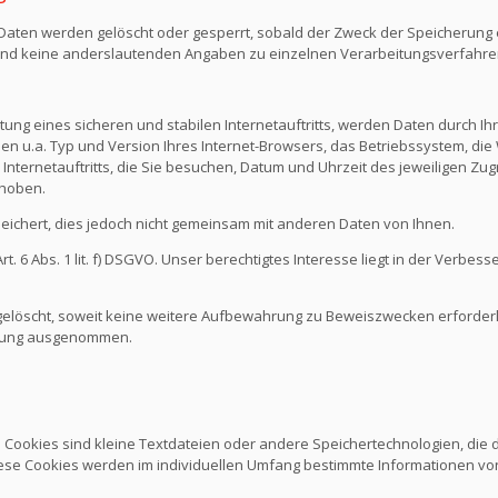
n Daten werden gelöscht oder gesperrt, sobald der Zweck der Speicherung e
nd keine anderslautenden Angaben zu einzelnen Verarbeitungsverfahr
ng eines sicheren und stabilen Internetauftritts, werden Daten durch I
den u.a. Typ und Version Ihres Internet-Browsers, das Betriebssystem, die 
Internetauftritts, die Sie besuchen, Datum und Uhrzeit des jeweiligen Zug
rhoben.
chert, dies jedoch nicht gemeinsam mit anderen Daten von Ihnen.
 6 Abs. 1 lit. f) DSGVO. Unser berechtigtes Interesse liegt in der Verbesse
löscht, soweit keine weitere Aufbewahrung zu Beweiszwecken erforderlich
schung ausgenommen.
. Cookies sind kleine Textdateien oder andere Speichertechnologien, die
ese Cookies werden im individuellen Umfang bestimmte Informationen von