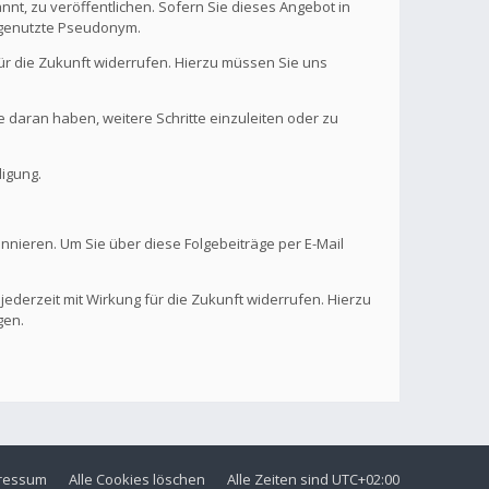
nt, zu veröffentlichen. Sofern Sie dieses Angebot in
. genutzte Pseudonym.
 für die Zukunft widerrufen. Hierzu müssen Sie uns
se daran haben, weitere Schritte einzuleiten oder zu
digung.
onnieren. Um Sie über diese Folgebeiträge per E-Mail
 jederzeit mit Wirkung für die Zukunft widerrufen. Hierzu
gen.
ressum
Alle Cookies löschen
Alle Zeiten sind
UTC+02:00