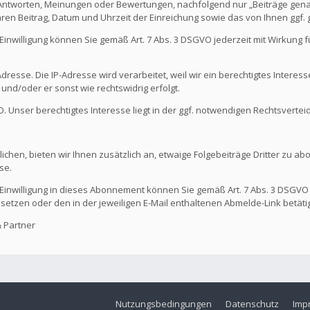
 Antworten, Meinungen oder Bewertungen, nachfolgend nur „Beiträge genan
hren Beitrag, Datum und Uhrzeit der Einreichung sowie das von Ihnen ggf
Die Einwilligung können Sie gemäß Art. 7 Abs. 3 DSGVO jederzeit mit Wirkung
dresse. Die IP-Adresse wird verarbeitet, weil wir ein berechtigtes Interes
t und/oder er sonst wie rechtswidrig erfolgt.
GVO. Unser berechtigtes Interesse liegt in der ggf. notwendigen Rechtsvertei
ichen, bieten wir Ihnen zusätzlich an, etwaige Folgebeiträge Dritter zu ab
se.
Die Einwilligung in dieses Abonnement können Sie gemäß Art. 7 Abs. 3 DSGVO
 setzen oder den in der jeweiligen E-Mail enthaltenen Abmelde-Link betäti
 Partner
Nutzungsbedingungen
Datenschutz
Imp