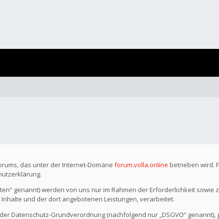
Forums, das unter der Internet-Domäne
forum.volla.online
betrieben wird. 
hutzerklärung.
n“ genannt) werden von uns nur im Rahmen der Erforderlichkeit sowie z
r Inhalte und der dort angebotenen Leistungen, verarbeitet.
o der Datenschutz-Grundverordnung (nachfolgend nur „DSGVO“ genannt), gil