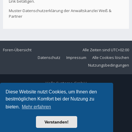
Link betätigen.
Muster-Datenschutzerklärung der Anwaltskanzlei Weiß &
Partner
Foren-Übersicht
Alle Zeiten sind
UTC+02:00
Datenschutz
Impressum
Alle Cookies löschen
Nutzungsbedingungen
Volla Systeme GmbH
Kölner Straße 102
Diese Website nutzt Cookies, um Ihnen den
42897 Remscheid
bestmöglichen Komfort bei der Nutzung zu
Telefon:
+49 2191 59897 61
bieten.
Mehr erfahren
E-Mail:
forum@volla.online
Powered by
phpBB
® Forum Software © phpBB Limited
Verstanden!
Ariki Theme by
Gramziu
Deutsche Übersetzung durch
phpBB.de