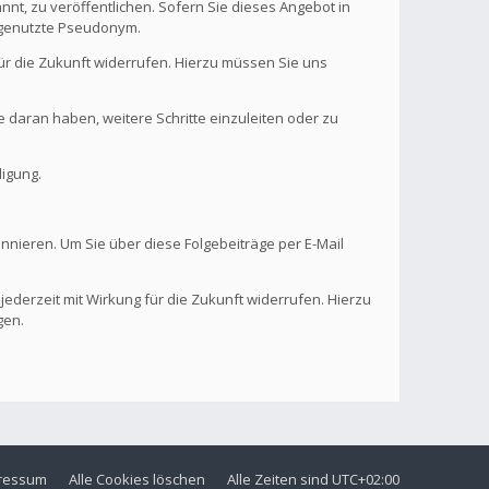
nt, zu veröffentlichen. Sofern Sie dieses Angebot in
. genutzte Pseudonym.
 für die Zukunft widerrufen. Hierzu müssen Sie uns
se daran haben, weitere Schritte einzuleiten oder zu
digung.
onnieren. Um Sie über diese Folgebeiträge per E-Mail
 jederzeit mit Wirkung für die Zukunft widerrufen. Hierzu
gen.
ressum
Alle Cookies löschen
Alle Zeiten sind
UTC+02:00