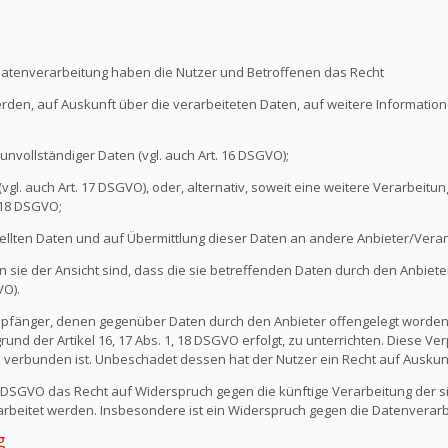
Datenverarbeitung haben die Nutzer und Betroffenen das Recht
erden, auf Auskunft über die verarbeiteten Daten, auf weitere Informati
unvollständiger Daten (vgl. auch Art. 16 DSGVO);
l. auch Art. 17 DSGVO), oder, alternativ, soweit eine weitere Verarbeitung
 18 DSGVO;
ellten Daten und auf Übermittlung dieser Daten an andere Anbieter/Verant
sie der Ansicht sind, dass die sie betreffenden Daten durch den Anbiete
VO).
e Empfänger, denen gegenüber Daten durch den Anbieter offengelegt worde
nd der Artikel 16, 17 Abs. 1, 18 DSGVO erfolgt, zu unterrichten. Diese Verp
verbunden ist. Unbeschadet dessen hat der Nutzer ein Recht auf Auskun
1 DSGVO das Recht auf Widerspruch gegen die künftige Verarbeitung der s
erarbeitet werden. Insbesondere ist ein Widerspruch gegen die Datenvera
g