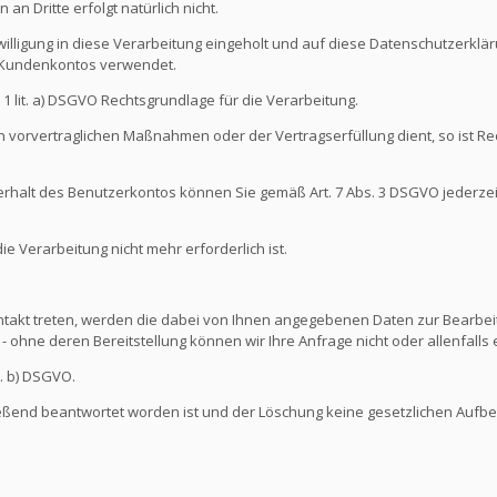
an Dritte erfolgt natürlich nicht.
illigung in diese Verarbeitung eingeholt und auf diese Datenschutzerkl
s Kundenkontos verwendet.
s. 1 lit. a) DSGVO Rechtsgrundlage für die Verarbeitung.
 vorvertraglichen Maßnahmen oder der Vertragserfüllung dient, so ist Rec
nterhalt des Benutzerkontos können Sie gemäß Art. 7 Abs. 3 DSGVO jederze
 Verarbeitung nicht mehr erforderlich ist.
ontakt treten, werden die dabei von Ihnen angegebenen Daten zur Bearbeit
- ohne deren Bereitstellung können wir Ihre Anfrage nicht oder allenfall
t. b) DSGVO.
ießend beantwortet worden ist und der Löschung keine gesetzlichen Aufb