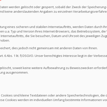
n Daten werden gelöscht oder gesperrt, sobald der Zweck der Speicherung e
nd keine anderslautenden Angaben zu einzelnen Verarbeitungsverfahr
ng eines sicheren und stabilen Internetauftritts, werden Daten durch I
den u.a. Typ und Version Ihres Internet-Browsers, das Betriebssystem, die 
Internetauftritts, die Sie besuchen, Datum und Uhrzeit des jeweiligen Zug
rhoben.
chert, dies jedoch nicht gemeinsam mit anderen Daten von Ihnen.
 6 Abs. 1 lit. f) DSGVO. Unser berechtigtes Interesse liegt in der Verbesse
löscht, soweit keine weitere Aufbewahrung zu Beweiszwecken erforderlich
schung ausgenommen.
. Cookies sind kleine Textdateien oder andere Speichertechnologien, die
ese Cookies werden im individuellen Umfang bestimmte Informationen von