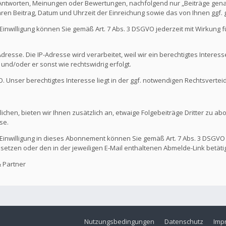
 Antworten, Meinungen oder Bewertungen, nachfolgend nur „Beiträge genan
hren Beitrag, Datum und Uhrzeit der Einreichung sowie das von Ihnen ggf
Die Einwilligung können Sie gemäß Art. 7 Abs. 3 DSGVO jederzeit mit Wirkung
dresse. Die IP-Adresse wird verarbeitet, weil wir ein berechtigtes Interes
t und/oder er sonst wie rechtswidrig erfolgt.
GVO. Unser berechtigtes Interesse liegt in der ggf. notwendigen Rechtsvertei
ichen, bieten wir Ihnen zusätzlich an, etwaige Folgebeiträge Dritter zu ab
se.
Die Einwilligung in dieses Abonnement können Sie gemäß Art. 7 Abs. 3 DSGVO
 setzen oder den in der jeweiligen E-Mail enthaltenen Abmelde-Link betäti
 Partner
Nutzungsbedingungen
Datenschutz
Imp