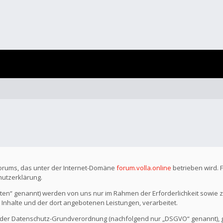
Forums, das unter der Internet-Domäne
forum.volla.online
betrieben wird. 
hutzerklärung.
n“ genannt) werden von uns nur im Rahmen der Erforderlichkeit sowie z
r Inhalte und der dort angebotenen Leistungen, verarbeitet.
o der Datenschutz-Grundverordnung (nachfolgend nur „DSGVO“ genannt), gil