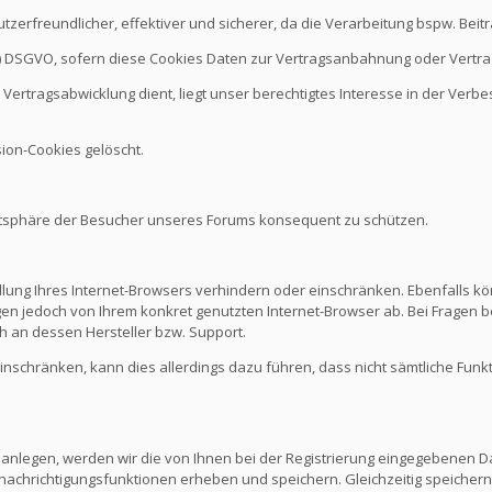
nutzerfreundlicher, effektiver und sicherer, da die Verarbeitung bspw. B
it b.) DSGVO, sofern diese Cookies Daten zur Vertragsanbahnung oder Vert
Vertragsabwicklung dient, liegt unser berechtigtes Interesse in der Verbes
ion-Cookies gelöscht.
vatsphäre der Besucher unseres Forums konsequent zu schützen.
ellung Ihres Internet-Browsers verhindern oder einschränken. Ebenfalls kö
n jedoch von Ihrem konkret genutzten Internet-Browser ab. Bei Fragen be
 an dessen Hersteller bzw. Support.
 einschränken, kann dies allerdings dazu führen, dass nicht sämtliche Funk
 anlegen, werden wir die von Ihnen bei der Registrierung eingegebenen D
nachrichtigungsfunktionen erheben und speichern. Gleichzeitig speichern