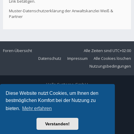
Link betätigen.
Muster-Datenschutzerklärung der Anwaltskanzlei Weiß &
Partner
Foren-Übersicht
Alle Zeiten sind
UTC+02:00
Datenschutz
Impressum
Alle Cookies löschen
Nutzungsbedingungen
Volla Systeme GmbH
Kölner Straße 102
Diese Website nutzt Cookies, um Ihnen den
42897 Remscheid
bestmöglichen Komfort bei der Nutzung zu
Telefon:
+49 2191 59897 61
bieten.
Mehr erfahren
E-Mail:
forum@volla.online
Powered by
phpBB
® Forum Software © phpBB Limited
Verstanden!
Ariki Theme by
Gramziu
Deutsche Übersetzung durch
phpBB.de