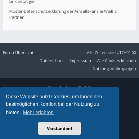
Link betätigen.
Muster-Datenschutzerklärung der Anwaltskanzlei Weiß &
Partner
Foren-Übersicht
Alle Zeiten sind
UTC+02:00
Datenschutz
Impressum
Alle Cookies löschen
Nutzungsbedingungen
Volla Systeme GmbH
Kölner Straße 102
Diese Website nutzt Cookies, um Ihnen den
42897 Remscheid
bestmöglichen Komfort bei der Nutzung zu
Telefon:
+49 2191 59897 61
bieten.
Mehr erfahren
E-Mail:
forum@volla.online
Powered by
phpBB
® Forum Software © phpBB Limited
Verstanden!
Ariki Theme by
Gramziu
Deutsche Übersetzung durch
phpBB.de