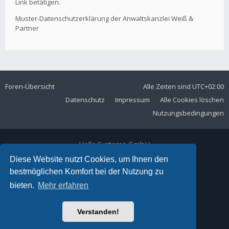
Link betätigen.
Muster-Datenschutzerklärung der Anwaltskanzlei Weiß &
Partner
Foren-Übersicht
Alle Zeiten sind
UTC+02:00
Datenschutz
Impressum
Alle Cookies löschen
Nutzungsbedingungen
Volla Systeme GmbH
Kölner Straße 102
Diese Website nutzt Cookies, um Ihnen den
42897 Remscheid
bestmöglichen Komfort bei der Nutzung zu
Telefon:
+49 2191 59897 61
bieten.
Mehr erfahren
E-Mail:
forum@volla.online
Powered by
phpBB
® Forum Software © phpBB Limited
Verstanden!
Ariki Theme by
Gramziu
Deutsche Übersetzung durch
phpBB.de