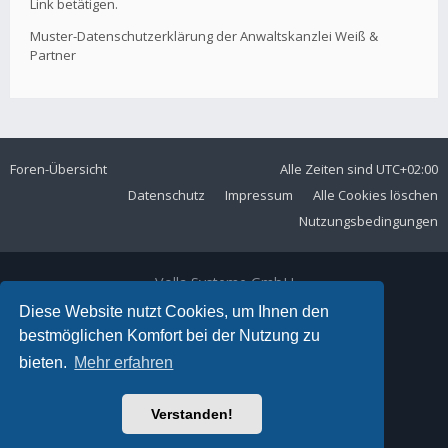
Link betätigen.
Muster-Datenschutzerklärung der Anwaltskanzlei Weiß &
Partner
Foren-Übersicht
Alle Zeiten sind
UTC+02:00
Datenschutz
Impressum
Alle Cookies löschen
Nutzungsbedingungen
Volla Systeme GmbH
Kölner Straße 102
Diese Website nutzt Cookies, um Ihnen den
42897 Remscheid
bestmöglichen Komfort bei der Nutzung zu
Telefon:
+49 2191 59897 61
bieten.
Mehr erfahren
E-Mail:
forum@volla.online
Powered by
phpBB
® Forum Software © phpBB Limited
Verstanden!
Ariki Theme by
Gramziu
Deutsche Übersetzung durch
phpBB.de