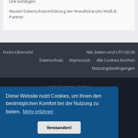
Link betätigen.
Muster-Datenschutzerklärung der Anwaltskanzlei Weiß &
Partner
Foren-Übersicht
Alle Zeiten sind
UTC+02:00
Datenschutz
Impressum
Alle Cookies löschen
Nutzungsbedingungen
Volla Systeme GmbH
Kölner Straße 102
Diese Website nutzt Cookies, um Ihnen den
42897 Remscheid
bestmöglichen Komfort bei der Nutzung zu
Telefon:
+49 2191 59897 61
bieten.
Mehr erfahren
E-Mail:
forum@volla.online
Powered by
phpBB
® Forum Software © phpBB Limited
Verstanden!
Ariki Theme by
Gramziu
Deutsche Übersetzung durch
phpBB.de