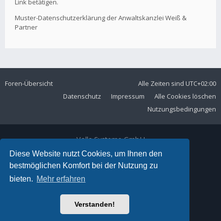
Link betätigen.
Muster-Datenschutzerklärung der Anwaltskanzlei Weiß &
Partner
Foren-Übersicht
Alle Zeiten sind
UTC+02:00
Datenschutz
Impressum
Alle Cookies löschen
Nutzungsbedingungen
Volla Systeme GmbH
Kölner Straße 102
Diese Website nutzt Cookies, um Ihnen den
42897 Remscheid
bestmöglichen Komfort bei der Nutzung zu
Telefon:
+49 2191 59897 61
bieten.
Mehr erfahren
E-Mail:
forum@volla.online
Powered by
phpBB
® Forum Software © phpBB Limited
Verstanden!
Ariki Theme by
Gramziu
Deutsche Übersetzung durch
phpBB.de