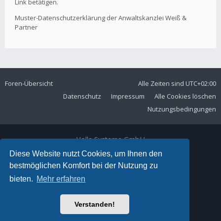
Link betätigen.
Muster-Datenschutzerklärung der Anwaltskanzlei Weiß &
Partner
Foren-Übersicht
Alle Zeiten sind
UTC+02:00
Datenschutz
Impressum
Alle Cookies löschen
Nutzungsbedingungen
Volla Systeme GmbH
Kölner Straße 102
Diese Website nutzt Cookies, um Ihnen den
42897 Remscheid
bestmöglichen Komfort bei der Nutzung zu
Telefon:
+49 2191 59897 61
bieten.
Mehr erfahren
E-Mail:
forum@volla.online
Powered by
phpBB
® Forum Software © phpBB Limited
Verstanden!
Ariki Theme by
Gramziu
Deutsche Übersetzung durch
phpBB.de