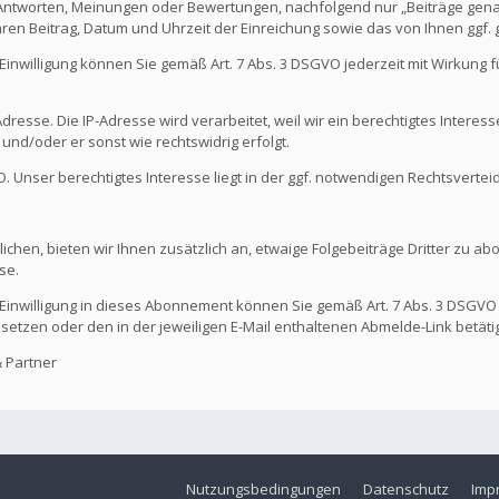
 Antworten, Meinungen oder Bewertungen, nachfolgend nur „Beiträge genan
hren Beitrag, Datum und Uhrzeit der Einreichung sowie das von Ihnen ggf
Die Einwilligung können Sie gemäß Art. 7 Abs. 3 DSGVO jederzeit mit Wirkung
dresse. Die IP-Adresse wird verarbeitet, weil wir ein berechtigtes Interes
t und/oder er sonst wie rechtswidrig erfolgt.
GVO. Unser berechtigtes Interesse liegt in der ggf. notwendigen Rechtsvertei
ichen, bieten wir Ihnen zusätzlich an, etwaige Folgebeiträge Dritter zu ab
se.
Die Einwilligung in dieses Abonnement können Sie gemäß Art. 7 Abs. 3 DSGVO
 setzen oder den in der jeweiligen E-Mail enthaltenen Abmelde-Link betäti
 Partner
Nutzungsbedingungen
Datenschutz
Imp