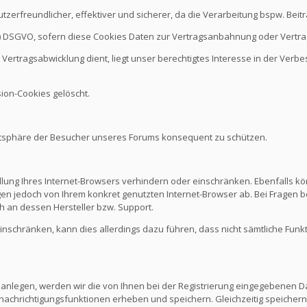
nutzerfreundlicher, effektiver und sicherer, da die Verarbeitung bspw. B
it b.) DSGVO, sofern diese Cookies Daten zur Vertragsanbahnung oder Vert
Vertragsabwicklung dient, liegt unser berechtigtes Interesse in der Verbes
ion-Cookies gelöscht.
vatsphäre der Besucher unseres Forums konsequent zu schützen.
ellung Ihres Internet-Browsers verhindern oder einschränken. Ebenfalls kö
n jedoch von Ihrem konkret genutzten Internet-Browser ab. Bei Fragen be
 an dessen Hersteller bzw. Support.
 einschränken, kann dies allerdings dazu führen, dass nicht sämtliche Funk
 anlegen, werden wir die von Ihnen bei der Registrierung eingegebenen D
nachrichtigungsfunktionen erheben und speichern. Gleichzeitig speichern