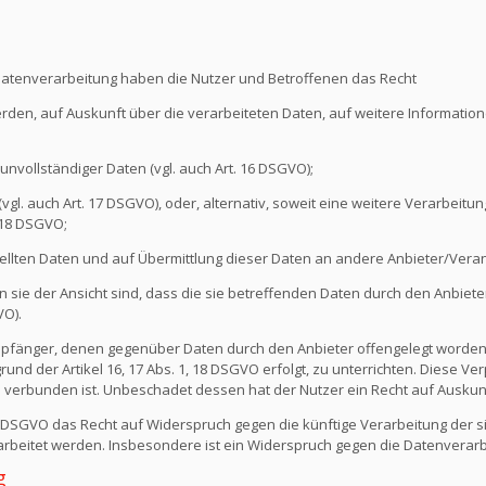
Datenverarbeitung haben die Nutzer und Betroffenen das Recht
erden, auf Auskunft über die verarbeiteten Daten, auf weitere Informati
unvollständiger Daten (vgl. auch Art. 16 DSGVO);
l. auch Art. 17 DSGVO), oder, alternativ, soweit eine weitere Verarbeitung
 18 DSGVO;
ellten Daten und auf Übermittlung dieser Daten an andere Anbieter/Verant
sie der Ansicht sind, dass die sie betreffenden Daten durch den Anbiete
VO).
e Empfänger, denen gegenüber Daten durch den Anbieter offengelegt worde
nd der Artikel 16, 17 Abs. 1, 18 DSGVO erfolgt, zu unterrichten. Diese Verp
verbunden ist. Unbeschadet dessen hat der Nutzer ein Recht auf Auskun
1 DSGVO das Recht auf Widerspruch gegen die künftige Verarbeitung der s
erarbeitet werden. Insbesondere ist ein Widerspruch gegen die Datenvera
g