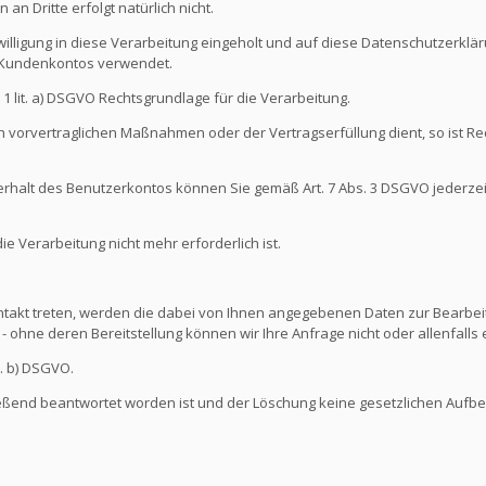
an Dritte erfolgt natürlich nicht.
illigung in diese Verarbeitung eingeholt und auf diese Datenschutzerkl
s Kundenkontos verwendet.
s. 1 lit. a) DSGVO Rechtsgrundlage für die Verarbeitung.
 vorvertraglichen Maßnahmen oder der Vertragserfüllung dient, so ist Rec
nterhalt des Benutzerkontos können Sie gemäß Art. 7 Abs. 3 DSGVO jederze
 Verarbeitung nicht mehr erforderlich ist.
ontakt treten, werden die dabei von Ihnen angegebenen Daten zur Bearbeit
- ohne deren Bereitstellung können wir Ihre Anfrage nicht oder allenfall
t. b) DSGVO.
ießend beantwortet worden ist und der Löschung keine gesetzlichen Aufb