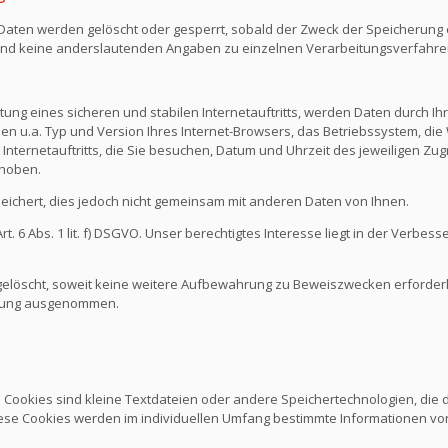
n Daten werden gelöscht oder gesperrt, sobald der Zweck der Speicherung e
nd keine anderslautenden Angaben zu einzelnen Verarbeitungsverfahr
ng eines sicheren und stabilen Internetauftritts, werden Daten durch I
den u.a. Typ und Version Ihres Internet-Browsers, das Betriebssystem, die 
Internetauftritts, die Sie besuchen, Datum und Uhrzeit des jeweiligen Zug
rhoben.
chert, dies jedoch nicht gemeinsam mit anderen Daten von Ihnen.
 6 Abs. 1 lit. f) DSGVO. Unser berechtigtes Interesse liegt in der Verbesse
löscht, soweit keine weitere Aufbewahrung zu Beweiszwecken erforderlich
schung ausgenommen.
. Cookies sind kleine Textdateien oder andere Speichertechnologien, die
ese Cookies werden im individuellen Umfang bestimmte Informationen von