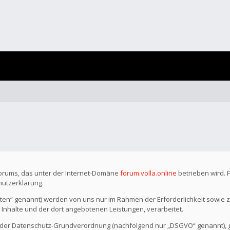
Forums, das unter der Internet-Domäne
forum.volla.online
betrieben wird. 
hutzerklärung.
n“ genannt) werden von uns nur im Rahmen der Erforderlichkeit sowie z
r Inhalte und der dort angebotenen Leistungen, verarbeitet.
o der Datenschutz-Grundverordnung (nachfolgend nur „DSGVO“ genannt), gil