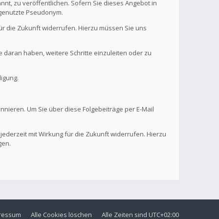
nt, zu veröffentlichen. Sofern Sie dieses Angebot in
. genutzte Pseudonym.
 für die Zukunft widerrufen. Hierzu müssen Sie uns
se daran haben, weitere Schritte einzuleiten oder zu
digung.
onnieren. Um Sie über diese Folgebeiträge per E-Mail
 jederzeit mit Wirkung für die Zukunft widerrufen. Hierzu
gen.
ressum
Alle Cookies löschen
Alle Zeiten sind
UTC+02:00