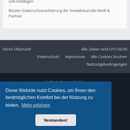
Link betätigen.
Muster-Datenschutzerklärung der Anwaltskanzlei Weiß &
Partner
Foren-Übersicht
Alle Zeiten sind
UTC+02:00
Datenschutz
Impressum
Alle Cookies löschen
Nutzungsbedingungen
Volla Systeme GmbH
Kölner Straße 102
Diese Website nutzt Cookies, um Ihnen den
42897 Remscheid
bestmöglichen Komfort bei der Nutzung zu
Telefon:
+49 2191 59897 61
bieten.
Mehr erfahren
E-Mail:
forum@volla.online
Powered by
phpBB
® Forum Software © phpBB Limited
Verstanden!
Ariki Theme by
Gramziu
Deutsche Übersetzung durch
phpBB.de