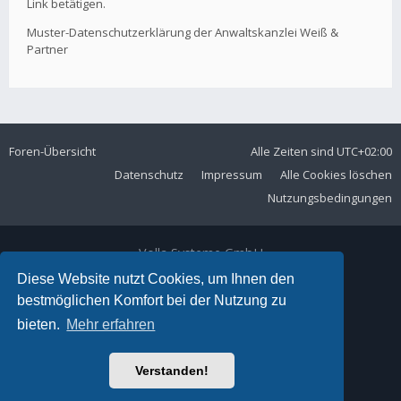
Link betätigen.
Muster-Datenschutzerklärung der Anwaltskanzlei Weiß &
Partner
Foren-Übersicht
Alle Zeiten sind
UTC+02:00
Datenschutz
Impressum
Alle Cookies löschen
Nutzungsbedingungen
Volla Systeme GmbH
Kölner Straße 102
Diese Website nutzt Cookies, um Ihnen den
42897 Remscheid
bestmöglichen Komfort bei der Nutzung zu
Telefon:
+49 2191 59897 61
bieten.
Mehr erfahren
E-Mail:
forum@volla.online
Powered by
phpBB
® Forum Software © phpBB Limited
Verstanden!
Ariki Theme by
Gramziu
Deutsche Übersetzung durch
phpBB.de