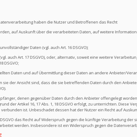
Datenverarbeitung haben die Nutzer und Betroffenen das Recht
erden, auf Auskunft über die verarbeiteten Daten, auf weitere Informati
unvollständiger Daten (vgl. auch Art. 16 DSGVO);
l. auch Art. 17 DSGVO), oder, alternativ, soweit eine weitere Verarbeitung
 18 DSGVO;
ellten Daten und auf Übermittlung dieser Daten an andere Anbieter/Verant
sie der Ansicht sind, dass die sie betreffenden Daten durch den Anbiete
VO).
e Empfänger, denen gegenüber Daten durch den Anbieter offengelegt worde
nd der Artikel 16, 17 Abs. 1, 18 DSGVO erfolgt, zu unterrichten. Diese Verp
verbunden ist. Unbeschadet dessen hat der Nutzer ein Recht auf Auskun
1 DSGVO das Recht auf Widerspruch gegen die künftige Verarbeitung der s
erarbeitet werden. Insbesondere ist ein Widerspruch gegen die Datenvera
g