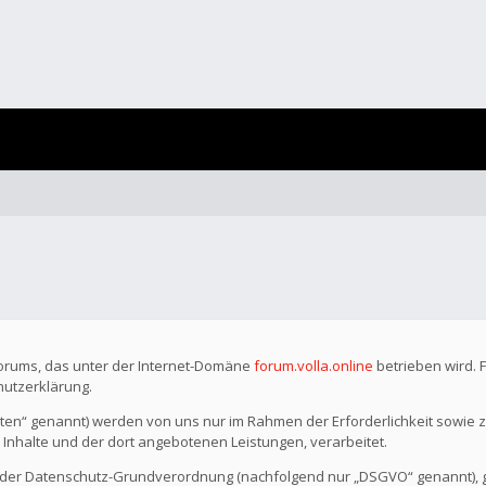
Forums, das unter der Internet-Domäne
forum.volla.online
betrieben wird. 
hutzerklärung.
n“ genannt) werden von uns nur im Rahmen der Erforderlichkeit sowie z
r Inhalte und der dort angebotenen Leistungen, verarbeitet.
o der Datenschutz-Grundverordnung (nachfolgend nur „DSGVO“ genannt), gil