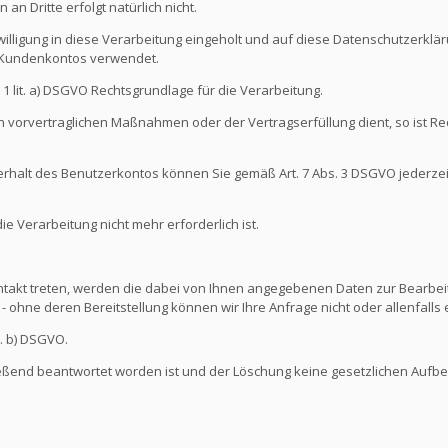
an Dritte erfolgt natürlich nicht.
illigung in diese Verarbeitung eingeholt und auf diese Datenschutzerkl
s Kundenkontos verwendet.
s. 1 lit. a) DSGVO Rechtsgrundlage für die Verarbeitung.
 vorvertraglichen Maßnahmen oder der Vertragserfüllung dient, so ist Rec
nterhalt des Benutzerkontos können Sie gemäß Art. 7 Abs. 3 DSGVO jederze
 Verarbeitung nicht mehr erforderlich ist.
ontakt treten, werden die dabei von Ihnen angegebenen Daten zur Bearbeit
- ohne deren Bereitstellung können wir Ihre Anfrage nicht oder allenfall
t. b) DSGVO.
ießend beantwortet worden ist und der Löschung keine gesetzlichen Aufb