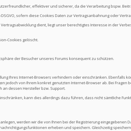
nutzerfreundlicher, effektiver und sicherer, da die Verarbeitung bspw. B
it b.) DSGVO, sofern diese Cookies Daten zur Vertragsanbahnung oder Vert
Vertragsabwicklung dient, liegt unser berechtigtes Interesse in der Verbes
ion-Cookies gelöscht.
vatsphäre der Besucher unseres Forums konsequent zu schützen.
ellung Ihres Internet-Browsers verhindern oder einschränken. Ebenfalls kö
n jedoch von Ihrem konkret genutzten Internet-Browser ab. Bei Fragen be
 an dessen Hersteller bzw. Support.
 einschränken, kann dies allerdings dazu führen, dass nicht sämtliche Funk
 anlegen, werden wir die von Ihnen bei der Registrierung eingegebenen D
nachrichtigungsfunktionen erheben und speichern. Gleichzeitig speichern