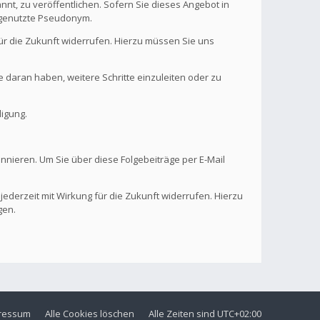
nt, zu veröffentlichen. Sofern Sie dieses Angebot in
. genutzte Pseudonym.
 für die Zukunft widerrufen. Hierzu müssen Sie uns
se daran haben, weitere Schritte einzuleiten oder zu
digung.
onnieren. Um Sie über diese Folgebeiträge per E-Mail
 jederzeit mit Wirkung für die Zukunft widerrufen. Hierzu
gen.
ressum
Alle Cookies löschen
Alle Zeiten sind
UTC+02:00