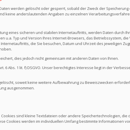
n Daten werden gelöscht oder gesperrt, sobald der Zweck der Speicherung e
nd keine anderslautenden Angaben zu einzelnen Verarbeitungsverfahr
ng eines sicheren und stabilen Internetauftritts, werden Daten durch I
den u.a. Typ und Version Ihres Internet-Browsers, das Betriebssystem, die 
Internetauftritts, die Sie besuchen, Datum und Uhrzeit des jeweiligen Zug
rhoben.
chert, dies jedoch nicht gemeinsam mit anderen Daten von Ihnen.
 6 Abs. 1 lit. f) DSGVO. Unser berechtigtes Interesse liegt in der Verbesse
löscht, soweit keine weitere Aufbewahrung zu Beweiszwecken erforderlich
schung ausgenommen.
. Cookies sind kleine Textdateien oder andere Speichertechnologien, die
ese Cookies werden im individuellen Umfang bestimmte Informationen von