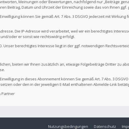
 Antworten, Meinungen oder Bewertungen, nachfolgend nur „Beiträge genan
hren Beitrag, Datum und Uhrzeit der Einreichung sowie das von Ihnen ggf
Die Einwilligung können Sie gemäß Art. 7 Abs. 3 DSGVO jederzeit mit Wirkung
dresse. Die IP-Adresse wird verarbeitet, weil wir ein berechtigtes Interes
t und/oder er sonst wie rechtswidrig erfolgt.
GVO. Unser berechtigtes Interesse liegt in der ggf. notwendigen Rechtsvertei
ichen, bieten wir Ihnen zusätzlich an, etwaige Folgebeiträge Dritter zu ab
se.
Die Einwilligung in dieses Abonnement können Sie gemäß Art. 7 Abs. 3 DSGVO
 setzen oder den in der jeweiligen E-Mail enthaltenen Abmelde-Link betäti
 Partner
Nutzungsbedingungen
Datenschutz
Imp