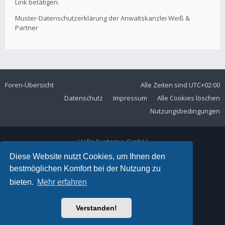
Link betätigen.
Muster-Datenschutzerklärung der Anwaltskanzlei Weiß &
Partner
Foren-Übersicht
Alle Zeiten sind
UTC+02:00
Datenschutz
Impressum
Alle Cookies löschen
Nutzungsbedingungen
Volla Systeme GmbH
Kölner Straße 102
Diese Website nutzt Cookies, um Ihnen den
42897 Remscheid
bestmöglichen Komfort bei der Nutzung zu
Telefon:
+49 2191 59897 61
bieten.
Mehr erfahren
E-Mail:
forum@volla.online
Powered by
phpBB
® Forum Software © phpBB Limited
Verstanden!
Ariki Theme by
Gramziu
Deutsche Übersetzung durch
phpBB.de