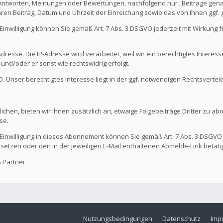
 Antworten, Meinungen oder Bewertungen, nachfolgend nur „Beiträge genan
hren Beitrag, Datum und Uhrzeit der Einreichung sowie das von Ihnen ggf
Die Einwilligung können Sie gemäß Art. 7 Abs. 3 DSGVO jederzeit mit Wirkung
dresse. Die IP-Adresse wird verarbeitet, weil wir ein berechtigtes Interes
t und/oder er sonst wie rechtswidrig erfolgt.
GVO. Unser berechtigtes Interesse liegt in der ggf. notwendigen Rechtsvertei
ichen, bieten wir Ihnen zusätzlich an, etwaige Folgebeiträge Dritter zu ab
se.
Die Einwilligung in dieses Abonnement können Sie gemäß Art. 7 Abs. 3 DSGVO
 setzen oder den in der jeweiligen E-Mail enthaltenen Abmelde-Link betäti
 Partner
Nutzungsbedingungen
Datenschutz
Imp