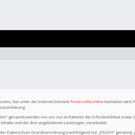
Forums, das unter der Internet-Domäne
forum.volla.online
betrieben wird. 
hutzerklärung.
n“ genannt) werden von uns nur im Rahmen der Erforderlichkeit sowie z
r Inhalte und der dort angebotenen Leistungen, verarbeitet.
o der Datenschutz-Grundverordnung (nachfolgend nur „DSGVO“ genannt), gil