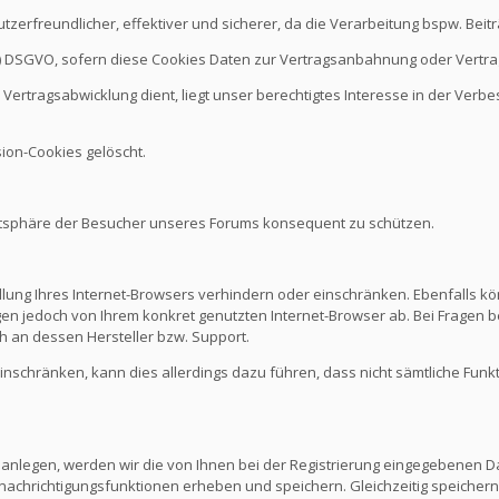
nutzerfreundlicher, effektiver und sicherer, da die Verarbeitung bspw. B
it b.) DSGVO, sofern diese Cookies Daten zur Vertragsanbahnung oder Vert
Vertragsabwicklung dient, liegt unser berechtigtes Interesse in der Verbes
ion-Cookies gelöscht.
vatsphäre der Besucher unseres Forums konsequent zu schützen.
ellung Ihres Internet-Browsers verhindern oder einschränken. Ebenfalls kö
n jedoch von Ihrem konkret genutzten Internet-Browser ab. Bei Fragen be
 an dessen Hersteller bzw. Support.
 einschränken, kann dies allerdings dazu führen, dass nicht sämtliche Funk
 anlegen, werden wir die von Ihnen bei der Registrierung eingegebenen D
nachrichtigungsfunktionen erheben und speichern. Gleichzeitig speichern