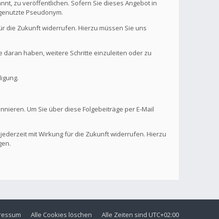
nt, zu veröffentlichen. Sofern Sie dieses Angebot in
. genutzte Pseudonym.
 für die Zukunft widerrufen. Hierzu müssen Sie uns
se daran haben, weitere Schritte einzuleiten oder zu
digung.
onnieren. Um Sie über diese Folgebeiträge per E-Mail
 jederzeit mit Wirkung für die Zukunft widerrufen. Hierzu
gen.
ressum
Alle Cookies löschen
Alle Zeiten sind
UTC+02:00