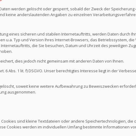
n Daten werden gelöscht oder gesperrt, sobald der Zweck der Speicherung e
nd keine anderslautenden Angaben zu einzelnen Verarbeitungsverfahr
ng eines sicheren und stabilen Internetauftritts, werden Daten durch I
den u.a. Typ und Version Ihres Internet-Browsers, das Betriebssystem, die 
Internetauftritts, die Sie besuchen, Datum und Uhrzeit des jeweiligen Zug
rhoben.
chert, dies jedoch nicht gemeinsam mit anderen Daten von Ihnen.
 6 Abs. 1 lit. f) DSGVO. Unser berechtigtes Interesse liegt in der Verbesse
löscht, soweit keine weitere Aufbewahrung zu Beweiszwecken erforderlich
schung ausgenommen.
. Cookies sind kleine Textdateien oder andere Speichertechnologien, die
ese Cookies werden im individuellen Umfang bestimmte Informationen von