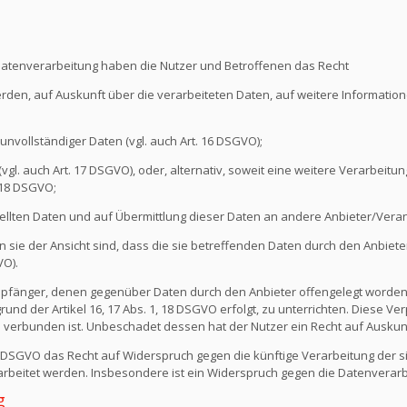
Datenverarbeitung haben die Nutzer und Betroffenen das Recht
erden, auf Auskunft über die verarbeiteten Daten, auf weitere Informati
unvollständiger Daten (vgl. auch Art. 16 DSGVO);
l. auch Art. 17 DSGVO), oder, alternativ, soweit eine weitere Verarbeitung
 18 DSGVO;
ellten Daten und auf Übermittlung dieser Daten an andere Anbieter/Verant
sie der Ansicht sind, dass die sie betreffenden Daten durch den Anbiete
VO).
e Empfänger, denen gegenüber Daten durch den Anbieter offengelegt worde
nd der Artikel 16, 17 Abs. 1, 18 DSGVO erfolgt, zu unterrichten. Diese Verp
verbunden ist. Unbeschadet dessen hat der Nutzer ein Recht auf Auskun
1 DSGVO das Recht auf Widerspruch gegen die künftige Verarbeitung der s
erarbeitet werden. Insbesondere ist ein Widerspruch gegen die Datenvera
g