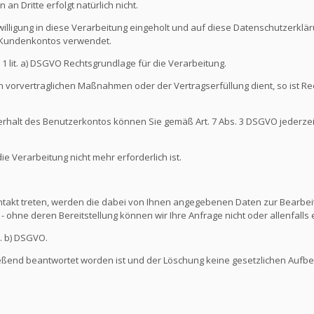
an Dritte erfolgt natürlich nicht.
illigung in diese Verarbeitung eingeholt und auf diese Datenschutzerkl
s Kundenkontos verwendet.
s. 1 lit. a) DSGVO Rechtsgrundlage für die Verarbeitung.
 vorvertraglichen Maßnahmen oder der Vertragserfüllung dient, so ist Rec
nterhalt des Benutzerkontos können Sie gemäß Art. 7 Abs. 3 DSGVO jederze
 Verarbeitung nicht mehr erforderlich ist.
ontakt treten, werden die dabei von Ihnen angegebenen Daten zur Bearbeit
- ohne deren Bereitstellung können wir Ihre Anfrage nicht oder allenfall
t. b) DSGVO.
ießend beantwortet worden ist und der Löschung keine gesetzlichen Aufb