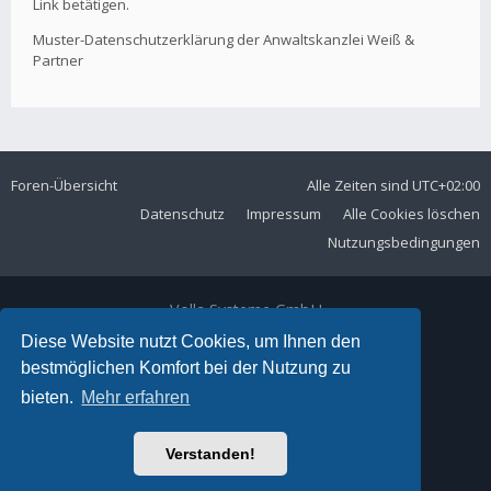
Link betätigen.
Muster-Datenschutzerklärung der Anwaltskanzlei Weiß &
Partner
Foren-Übersicht
Alle Zeiten sind
UTC+02:00
Datenschutz
Impressum
Alle Cookies löschen
Nutzungsbedingungen
Volla Systeme GmbH
Kölner Straße 102
Diese Website nutzt Cookies, um Ihnen den
42897 Remscheid
bestmöglichen Komfort bei der Nutzung zu
Telefon:
+49 2191 59897 61
bieten.
Mehr erfahren
E-Mail:
forum@volla.online
Powered by
phpBB
® Forum Software © phpBB Limited
Verstanden!
Ariki Theme by
Gramziu
Deutsche Übersetzung durch
phpBB.de