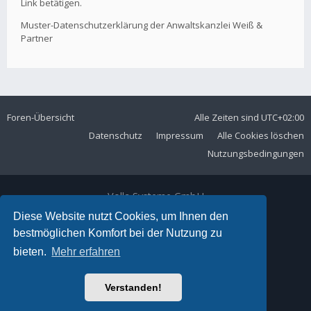
Link betätigen.
Muster-Datenschutzerklärung der Anwaltskanzlei Weiß &
Partner
Foren-Übersicht
Alle Zeiten sind
UTC+02:00
Datenschutz
Impressum
Alle Cookies löschen
Nutzungsbedingungen
Volla Systeme GmbH
Kölner Straße 102
Diese Website nutzt Cookies, um Ihnen den
42897 Remscheid
bestmöglichen Komfort bei der Nutzung zu
Telefon:
+49 2191 59897 61
bieten.
Mehr erfahren
E-Mail:
forum@volla.online
Powered by
phpBB
® Forum Software © phpBB Limited
Verstanden!
Ariki Theme by
Gramziu
Deutsche Übersetzung durch
phpBB.de