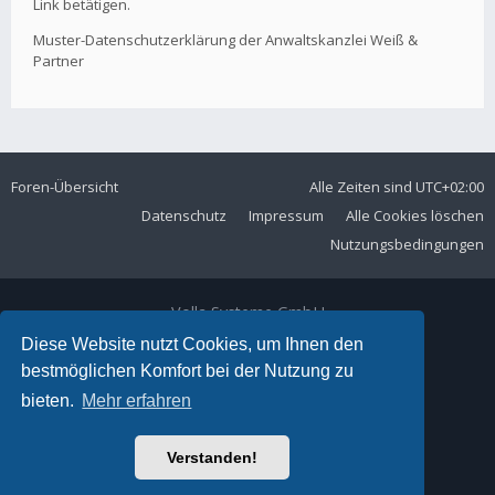
Link betätigen.
Muster-Datenschutzerklärung der Anwaltskanzlei Weiß &
Partner
Foren-Übersicht
Alle Zeiten sind
UTC+02:00
Datenschutz
Impressum
Alle Cookies löschen
Nutzungsbedingungen
Volla Systeme GmbH
Kölner Straße 102
Diese Website nutzt Cookies, um Ihnen den
42897 Remscheid
bestmöglichen Komfort bei der Nutzung zu
Telefon:
+49 2191 59897 61
bieten.
Mehr erfahren
E-Mail:
forum@volla.online
Powered by
phpBB
® Forum Software © phpBB Limited
Verstanden!
Ariki Theme by
Gramziu
Deutsche Übersetzung durch
phpBB.de