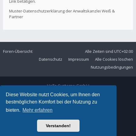
Link betätigen.
Muster-Datenschutzerklärung der Anwaltskanzlei Weiß &
Partner
Foren-Übersicht
Alle Zeiten sind
UTC+02:00
Datenschutz
Impressum
Alle Cookies löschen
Nutzungsbedingungen
Volla Systeme GmbH
Kölner Straße 102
Diese Website nutzt Cookies, um Ihnen den
42897 Remscheid
bestmöglichen Komfort bei der Nutzung zu
Telefon:
+49 2191 59897 61
bieten.
Mehr erfahren
E-Mail:
forum@volla.online
Powered by
phpBB
® Forum Software © phpBB Limited
Verstanden!
Ariki Theme by
Gramziu
Deutsche Übersetzung durch
phpBB.de