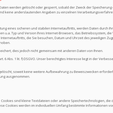
n Daten werden gelöscht oder gesperrt, sobald der Zweck der Speicherung e
nd keine anderslautenden Angaben zu einzelnen Verarbeitungsverfahr
ng eines sicheren und stabilen Internetauftritts, werden Daten durch I
den u.a. Typ und Version Ihres Internet-Browsers, das Betriebssystem, die 
Internetauftritts, die Sie besuchen, Datum und Uhrzeit des jeweiligen Zug
rhoben.
chert, dies jedoch nicht gemeinsam mit anderen Daten von Ihnen.
 6 Abs. 1 lit. f) DSGVO. Unser berechtigtes Interesse liegt in der Verbesse
löscht, soweit keine weitere Aufbewahrung zu Beweiszwecken erforderlich
schung ausgenommen.
. Cookies sind kleine Textdateien oder andere Speichertechnologien, die
ese Cookies werden im individuellen Umfang bestimmte Informationen von