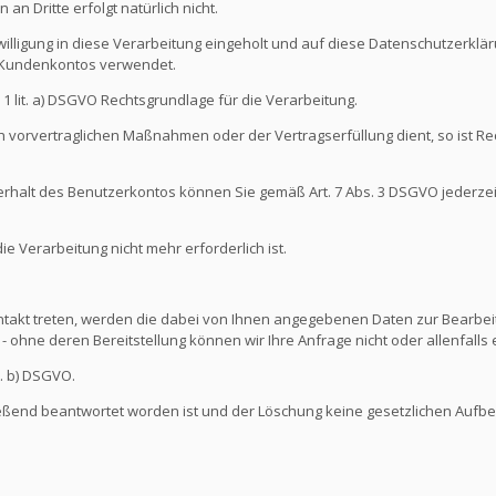
an Dritte erfolgt natürlich nicht.
illigung in diese Verarbeitung eingeholt und auf diese Datenschutzerkl
s Kundenkontos verwendet.
s. 1 lit. a) DSGVO Rechtsgrundlage für die Verarbeitung.
 vorvertraglichen Maßnahmen oder der Vertragserfüllung dient, so ist Rec
nterhalt des Benutzerkontos können Sie gemäß Art. 7 Abs. 3 DSGVO jederze
 Verarbeitung nicht mehr erforderlich ist.
ontakt treten, werden die dabei von Ihnen angegebenen Daten zur Bearbeit
- ohne deren Bereitstellung können wir Ihre Anfrage nicht oder allenfall
t. b) DSGVO.
ießend beantwortet worden ist und der Löschung keine gesetzlichen Aufb