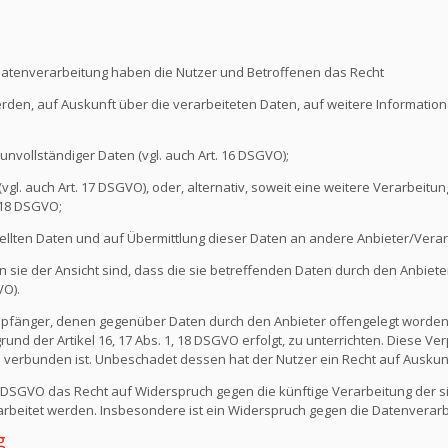
Datenverarbeitung haben die Nutzer und Betroffenen das Recht
erden, auf Auskunft über die verarbeiteten Daten, auf weitere Informati
unvollständiger Daten (vgl. auch Art. 16 DSGVO);
l. auch Art. 17 DSGVO), oder, alternativ, soweit eine weitere Verarbeitung
 18 DSGVO;
ellten Daten und auf Übermittlung dieser Daten an andere Anbieter/Verant
sie der Ansicht sind, dass die sie betreffenden Daten durch den Anbiete
VO).
e Empfänger, denen gegenüber Daten durch den Anbieter offengelegt worde
nd der Artikel 16, 17 Abs. 1, 18 DSGVO erfolgt, zu unterrichten. Diese Verp
verbunden ist. Unbeschadet dessen hat der Nutzer ein Recht auf Auskun
1 DSGVO das Recht auf Widerspruch gegen die künftige Verarbeitung der s
erarbeitet werden. Insbesondere ist ein Widerspruch gegen die Datenvera
g