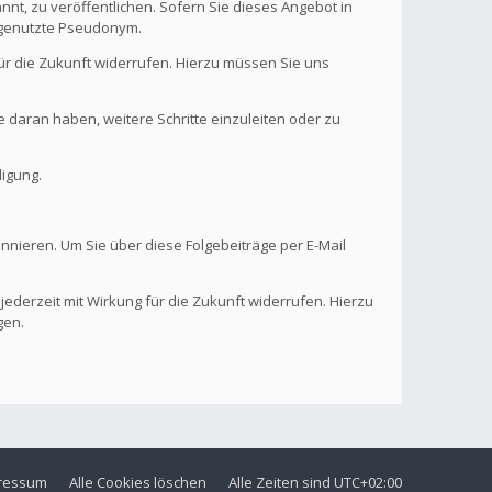
nt, zu veröffentlichen. Sofern Sie dieses Angebot in
. genutzte Pseudonym.
 für die Zukunft widerrufen. Hierzu müssen Sie uns
se daran haben, weitere Schritte einzuleiten oder zu
digung.
onnieren. Um Sie über diese Folgebeiträge per E-Mail
 jederzeit mit Wirkung für die Zukunft widerrufen. Hierzu
gen.
ressum
Alle Cookies löschen
Alle Zeiten sind
UTC+02:00