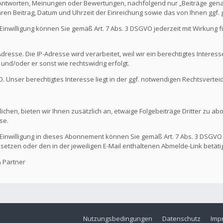
 Antworten, Meinungen oder Bewertungen, nachfolgend nur „Beiträge genan
hren Beitrag, Datum und Uhrzeit der Einreichung sowie das von Ihnen ggf
Die Einwilligung können Sie gemäß Art. 7 Abs. 3 DSGVO jederzeit mit Wirkung
dresse. Die IP-Adresse wird verarbeitet, weil wir ein berechtigtes Interes
t und/oder er sonst wie rechtswidrig erfolgt.
GVO. Unser berechtigtes Interesse liegt in der ggf. notwendigen Rechtsvertei
ichen, bieten wir Ihnen zusätzlich an, etwaige Folgebeiträge Dritter zu ab
se.
Die Einwilligung in dieses Abonnement können Sie gemäß Art. 7 Abs. 3 DSGVO
 setzen oder den in der jeweiligen E-Mail enthaltenen Abmelde-Link betäti
 Partner
Nutzungsbedingungen
Datenschutz
Imp