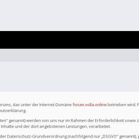
Forums, das unter der Internet-Domäne
forum.volla.online
betrieben wird. 
hutzerklärung.
n“ genannt) werden von uns nur im Rahmen der Erforderlichkeit sowie z
r Inhalte und der dort angebotenen Leistungen, verarbeitet.
o der Datenschutz-Grundverordnung (nachfolgend nur „DSGVO“ genannt), gil