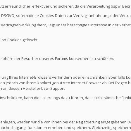
nutzerfreundlicher, effektiver und sicherer, da die Verarbeitung bspw. B
it b.) DSGVO, sofern diese Cookies Daten zur Vertragsanbahnung oder Vert
Vertragsabwicklung dient, liegt unser berechtigtes Interesse in der Verbes
ion-Cookies gelöscht.
vatsphäre der Besucher unseres Forums konsequent zu schützen.
ellung Ihres Internet-Browsers verhindern oder einschränken. Ebenfalls kö
n jedoch von Ihrem konkret genutzten Internet-Browser ab. Bei Fragen be
 an dessen Hersteller bzw. Support.
 einschränken, kann dies allerdings dazu führen, dass nicht sämtliche Funk
 anlegen, werden wir die von Ihnen bei der Registrierung eingegebenen D
nachrichtigungsfunktionen erheben und speichern. Gleichzeitig speichern