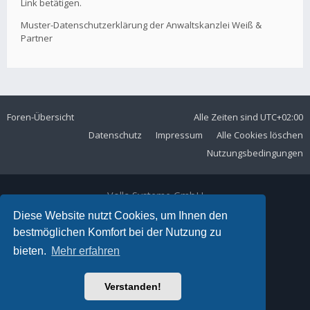
Link betätigen.
Muster-Datenschutzerklärung der Anwaltskanzlei Weiß &
Partner
Foren-Übersicht
Alle Zeiten sind
UTC+02:00
Datenschutz
Impressum
Alle Cookies löschen
Nutzungsbedingungen
Volla Systeme GmbH
Kölner Straße 102
Diese Website nutzt Cookies, um Ihnen den
42897 Remscheid
bestmöglichen Komfort bei der Nutzung zu
Telefon:
+49 2191 59897 61
bieten.
Mehr erfahren
E-Mail:
forum@volla.online
Powered by
phpBB
® Forum Software © phpBB Limited
Verstanden!
Ariki Theme by
Gramziu
Deutsche Übersetzung durch
phpBB.de