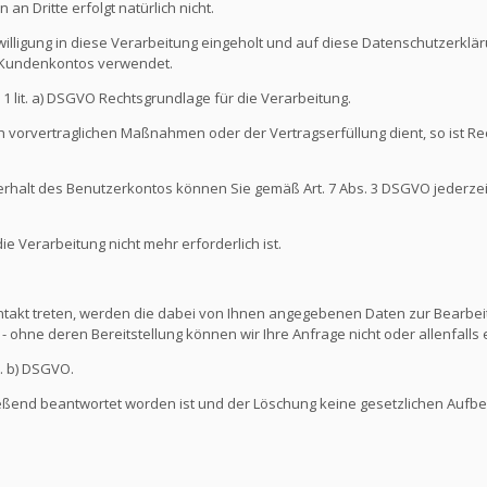
an Dritte erfolgt natürlich nicht.
illigung in diese Verarbeitung eingeholt und auf diese Datenschutzerkl
s Kundenkontos verwendet.
s. 1 lit. a) DSGVO Rechtsgrundlage für die Verarbeitung.
 vorvertraglichen Maßnahmen oder der Vertragserfüllung dient, so ist Rec
nterhalt des Benutzerkontos können Sie gemäß Art. 7 Abs. 3 DSGVO jederze
 Verarbeitung nicht mehr erforderlich ist.
ontakt treten, werden die dabei von Ihnen angegebenen Daten zur Bearbeit
- ohne deren Bereitstellung können wir Ihre Anfrage nicht oder allenfall
t. b) DSGVO.
ießend beantwortet worden ist und der Löschung keine gesetzlichen Aufb