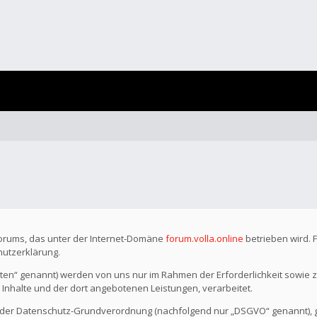
Forums, das unter der Internet-Domäne
forum.volla.online
betrieben wird. 
hutzerklärung.
n“ genannt) werden von uns nur im Rahmen der Erforderlichkeit sowie z
r Inhalte und der dort angebotenen Leistungen, verarbeitet.
o der Datenschutz-Grundverordnung (nachfolgend nur „DSGVO“ genannt), gil