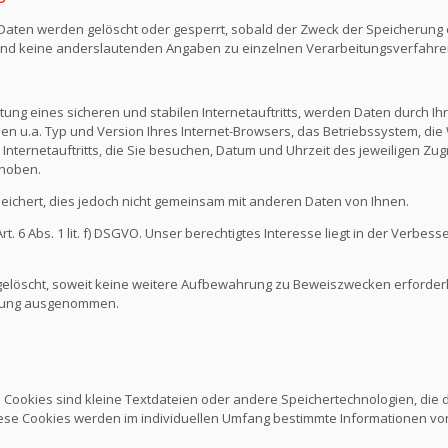
n Daten werden gelöscht oder gesperrt, sobald der Zweck der Speicherung e
nd keine anderslautenden Angaben zu einzelnen Verarbeitungsverfahr
ng eines sicheren und stabilen Internetauftritts, werden Daten durch I
den u.a. Typ und Version Ihres Internet-Browsers, das Betriebssystem, die 
Internetauftritts, die Sie besuchen, Datum und Uhrzeit des jeweiligen Zug
rhoben.
chert, dies jedoch nicht gemeinsam mit anderen Daten von Ihnen.
 6 Abs. 1 lit. f) DSGVO. Unser berechtigtes Interesse liegt in der Verbesse
löscht, soweit keine weitere Aufbewahrung zu Beweiszwecken erforderlich
schung ausgenommen.
. Cookies sind kleine Textdateien oder andere Speichertechnologien, die
ese Cookies werden im individuellen Umfang bestimmte Informationen von