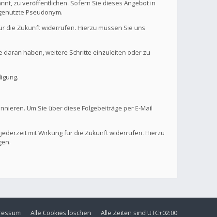
nt, zu veröffentlichen. Sofern Sie dieses Angebot in
. genutzte Pseudonym.
 für die Zukunft widerrufen. Hierzu müssen Sie uns
se daran haben, weitere Schritte einzuleiten oder zu
digung.
onnieren. Um Sie über diese Folgebeiträge per E-Mail
 jederzeit mit Wirkung für die Zukunft widerrufen. Hierzu
gen.
ressum
Alle Cookies löschen
Alle Zeiten sind
UTC+02:00