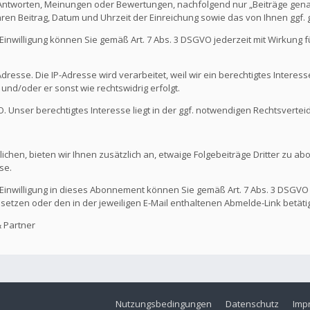
 Antworten, Meinungen oder Bewertungen, nachfolgend nur „Beiträge genan
hren Beitrag, Datum und Uhrzeit der Einreichung sowie das von Ihnen ggf
Die Einwilligung können Sie gemäß Art. 7 Abs. 3 DSGVO jederzeit mit Wirkung
dresse. Die IP-Adresse wird verarbeitet, weil wir ein berechtigtes Interes
t und/oder er sonst wie rechtswidrig erfolgt.
GVO. Unser berechtigtes Interesse liegt in der ggf. notwendigen Rechtsvertei
ichen, bieten wir Ihnen zusätzlich an, etwaige Folgebeiträge Dritter zu ab
se.
Die Einwilligung in dieses Abonnement können Sie gemäß Art. 7 Abs. 3 DSGVO
 setzen oder den in der jeweiligen E-Mail enthaltenen Abmelde-Link betäti
 Partner
Nutzungsbedingungen
Datenschutz
Imp