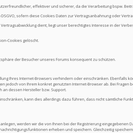
nutzerfreundlicher, effektiver und sicherer, da die Verarbeitung bspw. B
it b.) DSGVO, sofern diese Cookies Daten zur Vertragsanbahnung oder Vert
Vertragsabwicklung dient, liegt unser berechtigtes Interesse in der Verbes
ion-Cookies gelöscht.
vatsphäre der Besucher unseres Forums konsequent zu schützen.
ellung Ihres Internet-Browsers verhindern oder einschränken. Ebenfalls kö
n jedoch von Ihrem konkret genutzten Internet-Browser ab. Bei Fragen be
 an dessen Hersteller bzw. Support.
 einschränken, kann dies allerdings dazu führen, dass nicht sämtliche Funk
 anlegen, werden wir die von Ihnen bei der Registrierung eingegebenen D
nachrichtigungsfunktionen erheben und speichern. Gleichzeitig speichern