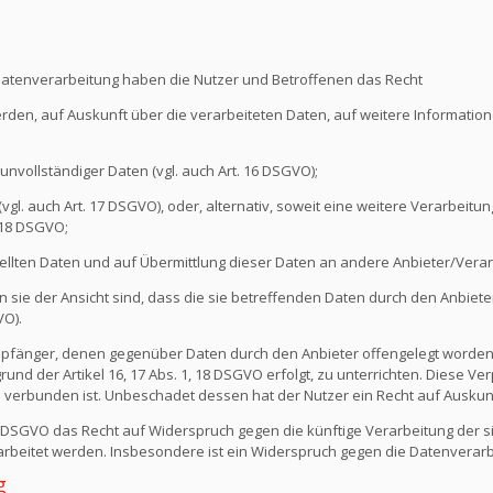
Datenverarbeitung haben die Nutzer und Betroffenen das Recht
erden, auf Auskunft über die verarbeiteten Daten, auf weitere Informati
unvollständiger Daten (vgl. auch Art. 16 DSGVO);
l. auch Art. 17 DSGVO), oder, alternativ, soweit eine weitere Verarbeitung
 18 DSGVO;
ellten Daten und auf Übermittlung dieser Daten an andere Anbieter/Verant
sie der Ansicht sind, dass die sie betreffenden Daten durch den Anbiete
VO).
e Empfänger, denen gegenüber Daten durch den Anbieter offengelegt worde
nd der Artikel 16, 17 Abs. 1, 18 DSGVO erfolgt, zu unterrichten. Diese Verp
verbunden ist. Unbeschadet dessen hat der Nutzer ein Recht auf Auskun
1 DSGVO das Recht auf Widerspruch gegen die künftige Verarbeitung der s
erarbeitet werden. Insbesondere ist ein Widerspruch gegen die Datenvera
g