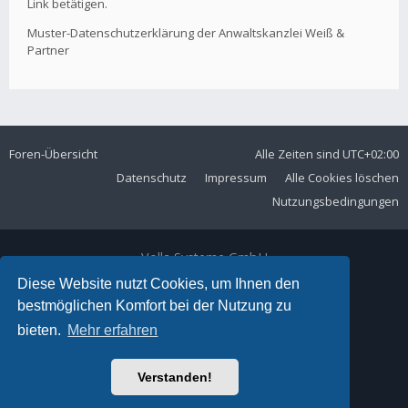
Link betätigen.
Muster-Datenschutzerklärung der Anwaltskanzlei Weiß &
Partner
Foren-Übersicht
Alle Zeiten sind
UTC+02:00
Datenschutz
Impressum
Alle Cookies löschen
Nutzungsbedingungen
Volla Systeme GmbH
Kölner Straße 102
Diese Website nutzt Cookies, um Ihnen den
42897 Remscheid
bestmöglichen Komfort bei der Nutzung zu
Telefon:
+49 2191 59897 61
bieten.
Mehr erfahren
E-Mail:
forum@volla.online
Powered by
phpBB
® Forum Software © phpBB Limited
Verstanden!
Ariki Theme by
Gramziu
Deutsche Übersetzung durch
phpBB.de