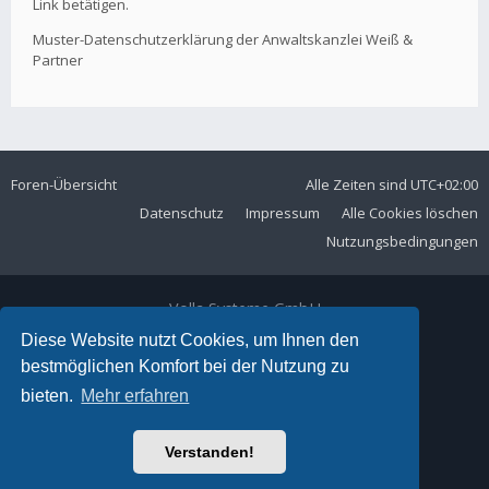
Link betätigen.
Muster-Datenschutzerklärung der Anwaltskanzlei Weiß &
Partner
Foren-Übersicht
Alle Zeiten sind
UTC+02:00
Datenschutz
Impressum
Alle Cookies löschen
Nutzungsbedingungen
Volla Systeme GmbH
Kölner Straße 102
Diese Website nutzt Cookies, um Ihnen den
42897 Remscheid
bestmöglichen Komfort bei der Nutzung zu
Telefon:
+49 2191 59897 61
bieten.
Mehr erfahren
E-Mail:
forum@volla.online
Powered by
phpBB
® Forum Software © phpBB Limited
Verstanden!
Ariki Theme by
Gramziu
Deutsche Übersetzung durch
phpBB.de