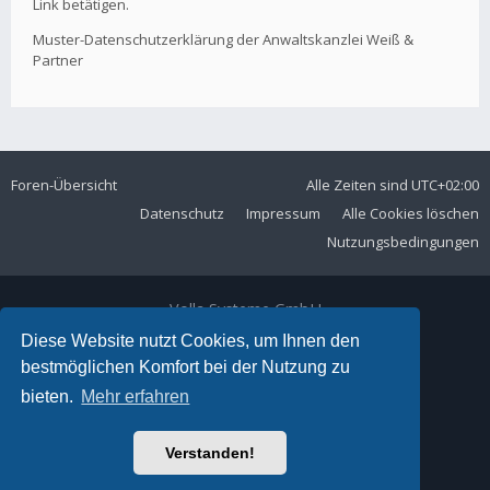
Link betätigen.
Muster-Datenschutzerklärung der Anwaltskanzlei Weiß &
Partner
Foren-Übersicht
Alle Zeiten sind
UTC+02:00
Datenschutz
Impressum
Alle Cookies löschen
Nutzungsbedingungen
Volla Systeme GmbH
Kölner Straße 102
Diese Website nutzt Cookies, um Ihnen den
42897 Remscheid
bestmöglichen Komfort bei der Nutzung zu
Telefon:
+49 2191 59897 61
bieten.
Mehr erfahren
E-Mail:
forum@volla.online
Powered by
phpBB
® Forum Software © phpBB Limited
Verstanden!
Ariki Theme by
Gramziu
Deutsche Übersetzung durch
phpBB.de