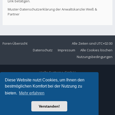
Link betätigen.
Muster-Datenschutzerklärung der Anwaltskanzlei Weiß &
Partner
Foren-Übersicht
Alle Zeiten sind
UTC+02:00
Datenschutz
Impressum
Alle Cookies löschen
Nutzungsbedingungen
Volla Systeme GmbH
Kölner Straße 102
Diese Website nutzt Cookies, um Ihnen den
42897 Remscheid
bestmöglichen Komfort bei der Nutzung zu
Telefon:
+49 2191 59897 61
bieten.
Mehr erfahren
E-Mail:
forum@volla.online
Powered by
phpBB
® Forum Software © phpBB Limited
Verstanden!
Ariki Theme by
Gramziu
Deutsche Übersetzung durch
phpBB.de