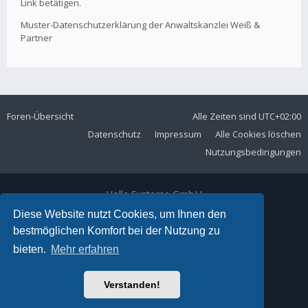
Link betätigen.
Muster-Datenschutzerklärung der Anwaltskanzlei Weiß &
Partner
Foren-Übersicht
Alle Zeiten sind
UTC+02:00
Datenschutz
Impressum
Alle Cookies löschen
Nutzungsbedingungen
Volla Systeme GmbH
Kölner Straße 102
Diese Website nutzt Cookies, um Ihnen den
42897 Remscheid
bestmöglichen Komfort bei der Nutzung zu
Telefon:
+49 2191 59897 61
bieten.
Mehr erfahren
E-Mail:
forum@volla.online
Powered by
phpBB
® Forum Software © phpBB Limited
Verstanden!
Ariki Theme by
Gramziu
Deutsche Übersetzung durch
phpBB.de