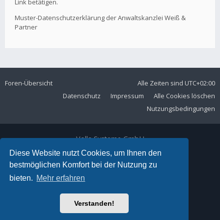
Link betätigen.
Muster-Datenschutzerklärung der Anwaltskanzlei Weiß &
Partner
Foren-Übersicht
Alle Zeiten sind
UTC+02:00
Datenschutz
Impressum
Alle Cookies löschen
Nutzungsbedingungen
Volla Systeme GmbH
Kölner Straße 102
Diese Website nutzt Cookies, um Ihnen den
42897 Remscheid
bestmöglichen Komfort bei der Nutzung zu
Telefon:
+49 2191 59897 61
bieten.
Mehr erfahren
E-Mail:
forum@volla.online
Powered by
phpBB
® Forum Software © phpBB Limited
Verstanden!
Ariki Theme by
Gramziu
Deutsche Übersetzung durch
phpBB.de