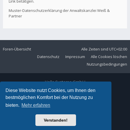
Link betätigen.
Muster-Datenschutzerklärung der Anwaltskanzlei Weiß &
Partner
Foren-Übersicht
Alle Zeiten sind
UTC+02:00
Datenschutz
Impressum
Alle Cookies löschen
Nutzungsbedingungen
Volla Systeme GmbH
Kölner Straße 102
Diese Website nutzt Cookies, um Ihnen den
42897 Remscheid
bestmöglichen Komfort bei der Nutzung zu
Telefon:
+49 2191 59897 61
bieten.
Mehr erfahren
E-Mail:
forum@volla.online
Powered by
phpBB
® Forum Software © phpBB Limited
Verstanden!
Ariki Theme by
Gramziu
Deutsche Übersetzung durch
phpBB.de