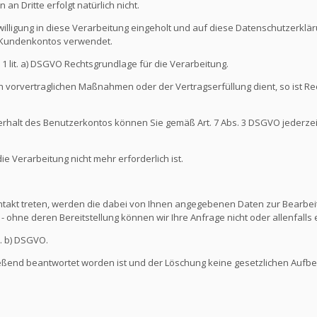
an Dritte erfolgt natürlich nicht.
illigung in diese Verarbeitung eingeholt und auf diese Datenschutzerkl
s Kundenkontos verwendet.
s. 1 lit. a) DSGVO Rechtsgrundlage für die Verarbeitung.
 vorvertraglichen Maßnahmen oder der Vertragserfüllung dient, so ist Rec
nterhalt des Benutzerkontos können Sie gemäß Art. 7 Abs. 3 DSGVO jederze
 Verarbeitung nicht mehr erforderlich ist.
ontakt treten, werden die dabei von Ihnen angegebenen Daten zur Bearbeit
- ohne deren Bereitstellung können wir Ihre Anfrage nicht oder allenfall
t. b) DSGVO.
ießend beantwortet worden ist und der Löschung keine gesetzlichen Aufb