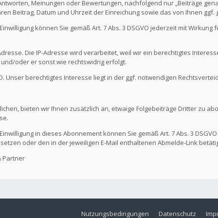
 Antworten, Meinungen oder Bewertungen, nachfolgend nur „Beiträge genan
hren Beitrag, Datum und Uhrzeit der Einreichung sowie das von Ihnen ggf
Die Einwilligung können Sie gemäß Art. 7 Abs. 3 DSGVO jederzeit mit Wirkung
dresse. Die IP-Adresse wird verarbeitet, weil wir ein berechtigtes Interes
t und/oder er sonst wie rechtswidrig erfolgt.
GVO. Unser berechtigtes Interesse liegt in der ggf. notwendigen Rechtsvertei
ichen, bieten wir Ihnen zusätzlich an, etwaige Folgebeiträge Dritter zu ab
se.
Die Einwilligung in dieses Abonnement können Sie gemäß Art. 7 Abs. 3 DSGVO
 setzen oder den in der jeweiligen E-Mail enthaltenen Abmelde-Link betäti
 Partner
Nutzungsbedingungen
Datenschutz
Imp