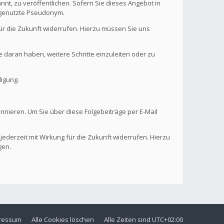
nt, zu veröffentlichen. Sofern Sie dieses Angebot in
. genutzte Pseudonym.
 für die Zukunft widerrufen. Hierzu müssen Sie uns
se daran haben, weitere Schritte einzuleiten oder zu
digung.
onnieren. Um Sie über diese Folgebeiträge per E-Mail
 jederzeit mit Wirkung für die Zukunft widerrufen. Hierzu
gen.
ressum
Alle Cookies löschen
Alle Zeiten sind
UTC+02:00