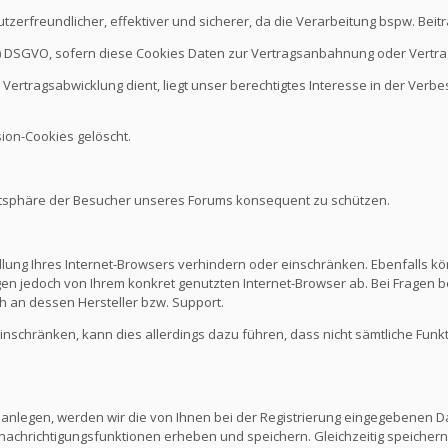
nutzerfreundlicher, effektiver und sicherer, da die Verarbeitung bspw. B
it b.) DSGVO, sofern diese Cookies Daten zur Vertragsanbahnung oder Vert
Vertragsabwicklung dient, liegt unser berechtigtes Interesse in der Verbes
ion-Cookies gelöscht.
vatsphäre der Besucher unseres Forums konsequent zu schützen.
ellung Ihres Internet-Browsers verhindern oder einschränken. Ebenfalls kö
n jedoch von Ihrem konkret genutzten Internet-Browser ab. Bei Fragen be
 an dessen Hersteller bzw. Support.
 einschränken, kann dies allerdings dazu führen, dass nicht sämtliche Funk
 anlegen, werden wir die von Ihnen bei der Registrierung eingegebenen D
nachrichtigungsfunktionen erheben und speichern. Gleichzeitig speichern