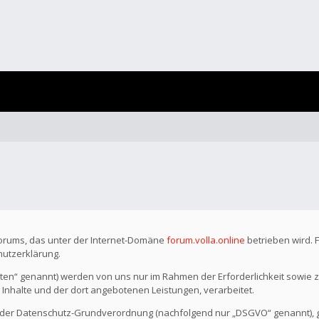
Forums, das unter der Internet-Domäne
forum.volla.online
betrieben wird. 
hutzerklärung.
n“ genannt) werden von uns nur im Rahmen der Erforderlichkeit sowie z
r Inhalte und der dort angebotenen Leistungen, verarbeitet.
o der Datenschutz-Grundverordnung (nachfolgend nur „DSGVO“ genannt), gil