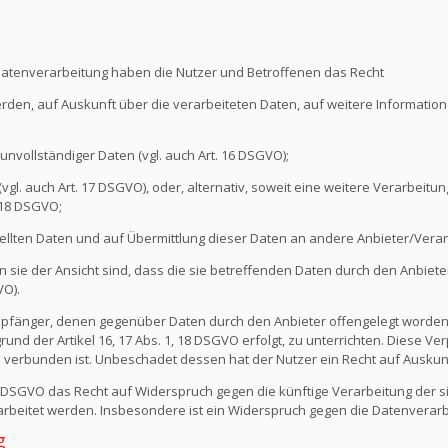
Datenverarbeitung haben die Nutzer und Betroffenen das Recht
erden, auf Auskunft über die verarbeiteten Daten, auf weitere Informati
unvollständiger Daten (vgl. auch Art. 16 DSGVO);
l. auch Art. 17 DSGVO), oder, alternativ, soweit eine weitere Verarbeitung
 18 DSGVO;
ellten Daten und auf Übermittlung dieser Daten an andere Anbieter/Verant
sie der Ansicht sind, dass die sie betreffenden Daten durch den Anbiete
VO).
e Empfänger, denen gegenüber Daten durch den Anbieter offengelegt worde
nd der Artikel 16, 17 Abs. 1, 18 DSGVO erfolgt, zu unterrichten. Diese Verp
verbunden ist. Unbeschadet dessen hat der Nutzer ein Recht auf Auskun
1 DSGVO das Recht auf Widerspruch gegen die künftige Verarbeitung der s
erarbeitet werden. Insbesondere ist ein Widerspruch gegen die Datenvera
g