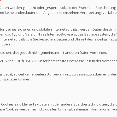
n Daten werden gelöscht oder gesperrt, sobald der Zweck der Speicherung e
nd keine anderslautenden Angaben zu einzelnen Verarbeitungsverfahr
ng eines sicheren und stabilen Internetauftritts, werden Daten durch I
den u.a. Typ und Version Ihres Internet-Browsers, das Betriebssystem, die 
Internetauftritts, die Sie besuchen, Datum und Uhrzeit des jeweiligen Zug
rhoben.
chert, dies jedoch nicht gemeinsam mit anderen Daten von Ihnen.
 6 Abs. 1 lit. f) DSGVO. Unser berechtigtes Interesse liegt in der Verbesse
löscht, soweit keine weitere Aufbewahrung zu Beweiszwecken erforderlich
schung ausgenommen.
. Cookies sind kleine Textdateien oder andere Speichertechnologien, die
ese Cookies werden im individuellen Umfang bestimmte Informationen von